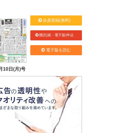
会員登録(無料)
購読(紙・電子版)申込
電子版を読む
月10日(月)号