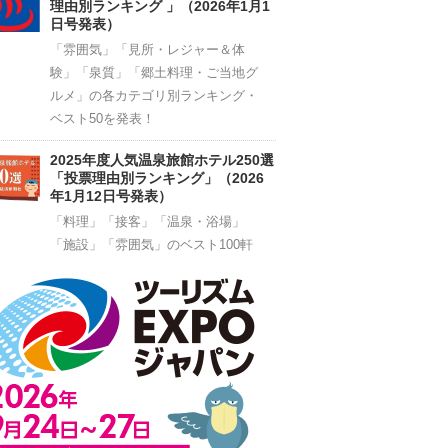
理由別ランキング 」（2026年1月1
日号発表）
「雰囲気」「見所・レジャー＆体
験」「泉質」「郷土料理・ご当地グ
ルメ」の各カテゴリ別ランキング・
ベスト50を発表！
2025年度人気温泉旅館ホテル250選
「投票理由別ランキング」（2026
年1月12日号発表）
「料理」「接客」「温泉・浴場」
「施設」「雰囲気」のベスト100軒