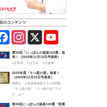
目のコンテンツ
Facebook
Instagram
X
YouTube
Channel
第39回「にっぽんの温泉100選」発
表！（2025年12月15日号発表）
1位草津、２位下呂、３位道後
2025年度「５つ星の宿」発表！
（2025年12月15日号発表）
最新の「人気温泉旅館ホテル250選」
「５つ星の宿」「５つ星の宿プラチ
ナ」は？
第39回にっぽんの温泉100選「投票