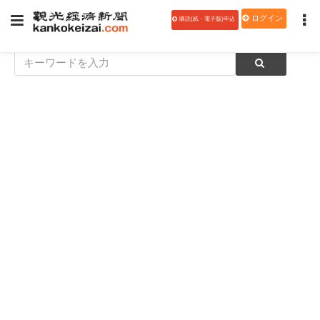
ログイン
購読(紙・電子版)申込