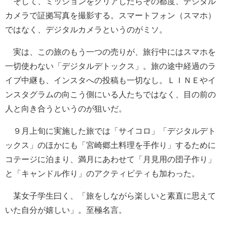
そして、ミッションをクリアしたらその都度、デジタル
カメラで証拠写真を撮影する。スマートフォン（スマホ）
ではなく、デジタルカメラというのがミソ。
実は、この旅のもう一つの売りが、旅行中にはスマホを
一切使わない「デジタルデトックス」。旅の途中経過のラ
イブ中継も、インスタへの投稿も一切なし。ＬＩＮＥやイ
ンスタグラムの向こう側にいる人たちではなく、目の前の
人と向き合うというのが狙いだ。
９月上旬に実施した旅では「サイコロ」「デジタルデト
ックス」のほかにも「宮崎郷土料理を手作り」するために
コテージに泊まり、満月にあわせて「月見用の団子作り」
と「キャンドル作り」のアクティビティも加わった。
某女子学生曰く、「旅をしながら楽しいと素直に思えて
いた自分が嬉しい」。至極名言。