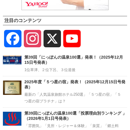
注目のコンテンツ
Facebook
Instagram
X
YouTube
Channel
第39回「にっぽんの温泉100選」発表！（2025年12月
15日号発表）
1位草津、２位下呂、３位道後
2025年度「５つ星の宿」発表！（2025年12月15日号発
表）
最新の「人気温泉旅館ホテル250選」「５つ星の宿」「５
つ星の宿プラチナ」は？
第39回にっぽんの温泉100選「投票理由別ランキング 」
（2026年1月1日号発表）
「雰囲気」「見所・レジャー＆体験」「泉質」「郷土料