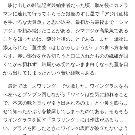
駆け出しの雑誌記者兼編集者だった頃、取材後にカメラ
マンに連れて行ってもらった銀座のすし屋で「アジは価格
も手ごろな大衆魚」と思い込み、最初から最後まで「シマ
アジ」を頼み続けたことがある。シマアジが高級魚である
ことを知ったのは、随分と後のことである。また、焼物に
添えられた「薑生姜（はじかみしょうが）」の食べ方を知
らず、赤い部分をかみ切ろうと口に入れたものの繊維が固
くてかみ切れず、結局かみ切れないまま白くなった薑を口
から出してしまったという苦い経験もある。
最近では「スワリング」で失敗した。ワイングラスを右
へ左へとブンブン回しながら「ワインは空気に触れること
で、本来の味と香りが引き出されるのよ」と小鼻を膨らま
せて知ったかぶりを披露してしまったのである。そもそも
ワイングラスを回す「スワリング」には作法があるらし
い。グラスを回したときにワインの表面が波立たないよう