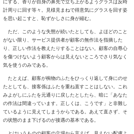
にする、香りが自身の鼻先で立ち上がるようグラスは反時
計周りに回す等々。見様見まねで得意気にグラスを回す姿
を思い起こすと、恥ずかしさに身が縮む。
ただ、このような失態が続いたとしても、よほどのこと
がない限り、サービス提供者が顧客の無作法を指摘した
り、正しい作法を教えたりすることはない。顧客の自尊心
を傷つけないよう顧客からは見えないところでさり気なく
気を使うのみである。
たとえば、顧客が椀物のふたをひっくり返して身にのせ
たとしても、接客係はふたを重ね直すことはしない。これ
みよがしにふたを元通りに戻したとしたら、暗に「あなた
の作法は間違っています。正しくは、こうです」と非難し
ているように見えてしまうからである。あえて直さず、そ
の状態のまま下げるのが接遇の基本である。
とはいうものの顧客の立場から言えば、見えない配慮よ