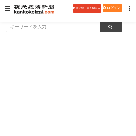
ログイン
購読(紙・電子版)申込