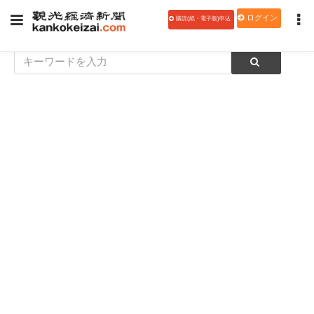
ログイン
購読(紙・電子版)申込