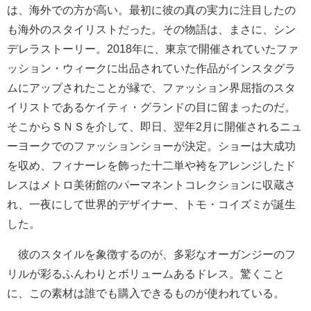
は、海外での方が高い。最初に彼の真の実力に注目したの
も海外のスタイリストだった。その物語は、まさに、シン
デレラストーリー。2018年に、東京で開催されていたファ
ッション・ウィークに出品されていた作品がインスタグラ
ムにアップされたことが縁で、ファッション界屈指のスタ
イリストであるケイティ・グランドの目に留まったのだ。
そこからＳＮＳを介して、即日、翌年2月に開催されるニュ
ーヨークでのファッションショーが決定。ショーは大成功
を収め、フィナーレを飾った十二単や袴をアレンジしたド
レスはメトロ美術館のパーマネントコレクションに収蔵さ
れ、一夜にして世界的デザイナー、トモ・コイズミが誕生
した。
彼のスタイルを象徴するのが、多彩なオーガンジーのフ
リルが彩るふんわりとボリュームあるドレス。驚くこと
に、この素材は誰でも購入できるものが使われている。