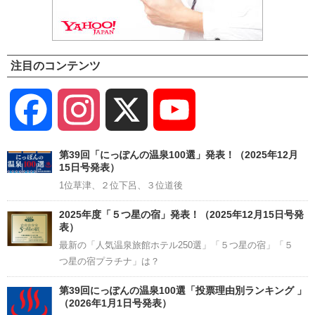
注目のコンテンツ
Facebook
Instagram
X
YouTube
Channel
第39回「にっぽんの温泉100選」発表！（2025年12月
15日号発表）
1位草津、２位下呂、３位道後
2025年度「５つ星の宿」発表！（2025年12月15日号発
表）
最新の「人気温泉旅館ホテル250選」「５つ星の宿」「５
つ星の宿プラチナ」は？
第39回にっぽんの温泉100選「投票理由別ランキング 」
（2026年1月1日号発表）