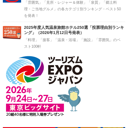
「雰囲気」「見所・レジャー＆体験」「泉質」「郷土料
理・ご当地グルメ」の各カテゴリ別ランキング・ベスト50
を発表！
2025年度人気温泉旅館ホテル250選「投票理由別ランキ
ング」（2026年1月12日号発表）
「料理」「接客」「温泉・浴場」「施設」「雰囲気」のベ
スト100軒