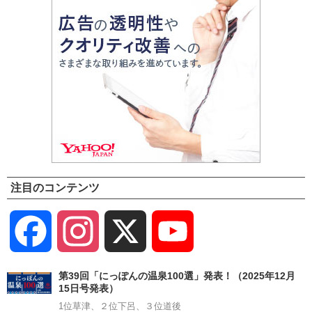
注目のコンテンツ
Facebook
Instagram
X
YouTube
Channel
第39回「にっぽんの温泉100選」発表！（2025年12月
15日号発表）
1位草津、２位下呂、３位道後