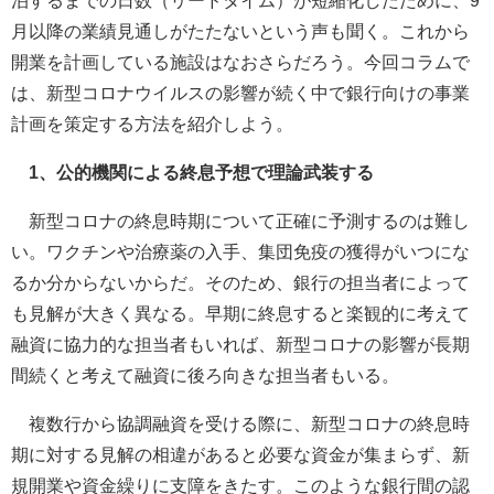
泊するまでの日数（リードタイム）が短縮化したために、9
月以降の業績見通しがたたないという声も聞く。これから
開業を計画している施設はなおさらだろう。今回コラムで
は、新型コロナウイルスの影響が続く中で銀行向けの事業
計画を策定する方法を紹介しよう。
1、公的機関による終息予想で理論武装する
新型コロナの終息時期について正確に予測するのは難し
い。ワクチンや治療薬の入手、集団免疫の獲得がいつにな
るか分からないからだ。そのため、銀行の担当者によって
も見解が大きく異なる。早期に終息すると楽観的に考えて
融資に協力的な担当者もいれば、新型コロナの影響が長期
間続くと考えて融資に後ろ向きな担当者もいる。
複数行から協調融資を受ける際に、新型コロナの終息時
期に対する見解の相違があると必要な資金が集まらず、新
規開業や資金繰りに支障をきたす。このような銀行間の認