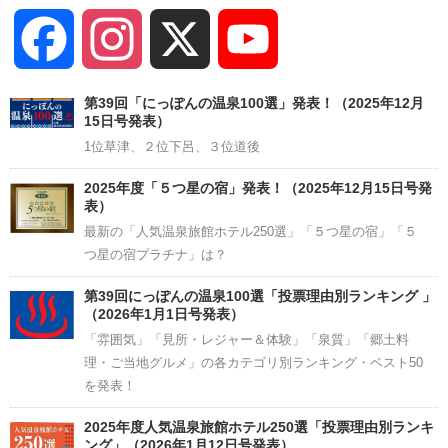
Facebook
Instagram
X
YouTube
Channel
第39回「にっぽんの温泉100選」発表！（2025年12月
15日号発表）
1位草津、２位下呂、３位道後
2025年度「５つ星の宿」発表！（2025年12月15日号発
表）
最新の「人気温泉旅館ホテル250選」「５つ星の宿」「５
つ星の宿プラチナ」は？
第39回にっぽんの温泉100選「投票理由別ランキング 」
（2026年1月1日号発表）
「雰囲気」「見所・レジャー＆体験」「泉質」「郷土料
理・ご当地グルメ」の各カテゴリ別ランキング・ベスト50
を発表！
2025年度人気温泉旅館ホテル250選「投票理由別ランキ
ング」（2026年1月12日号発表）