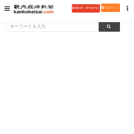
ログイン
購読(紙・電子版)申込