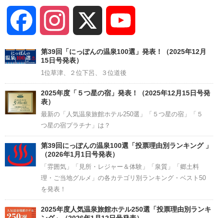
Facebook
Instagram
X
YouTube
Channel
第39回「にっぽんの温泉100選」発表！（2025年12月
15日号発表）
1位草津、２位下呂、３位道後
2025年度「５つ星の宿」発表！（2025年12月15日号発
表）
最新の「人気温泉旅館ホテル250選」「５つ星の宿」「５
つ星の宿プラチナ」は？
第39回にっぽんの温泉100選「投票理由別ランキング 」
（2026年1月1日号発表）
「雰囲気」「見所・レジャー＆体験」「泉質」「郷土料
理・ご当地グルメ」の各カテゴリ別ランキング・ベスト50
を発表！
2025年度人気温泉旅館ホテル250選「投票理由別ランキ
ング」（2026年1月12日号発表）