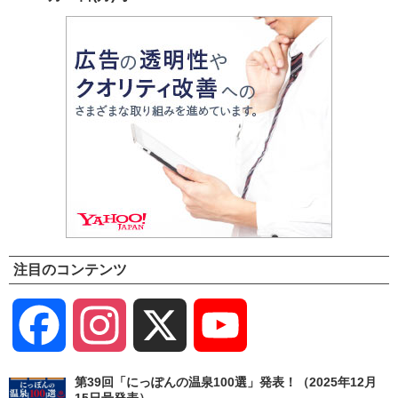
注目のコンテンツ
Facebook
Instagram
X
YouTube
Channel
第39回「にっぽんの温泉100選」発表！（2025年12月
15日号発表）