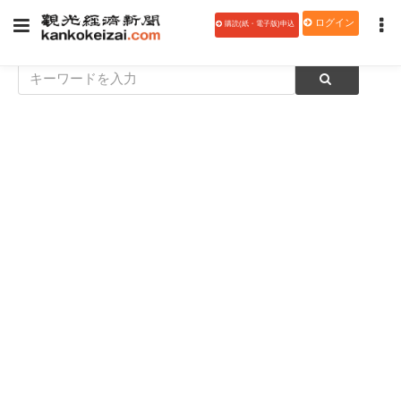
ログイン
購読(紙・電子版)申込