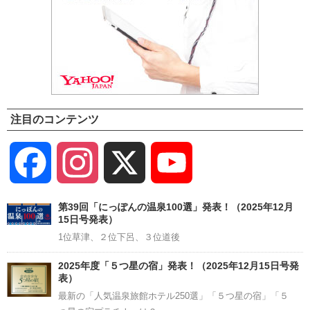
注目のコンテンツ
Facebook
Instagram
X
YouTube
Channel
第39回「にっぽんの温泉100選」発表！（2025年12月
15日号発表）
1位草津、２位下呂、３位道後
2025年度「５つ星の宿」発表！（2025年12月15日号発
表）
最新の「人気温泉旅館ホテル250選」「５つ星の宿」「５