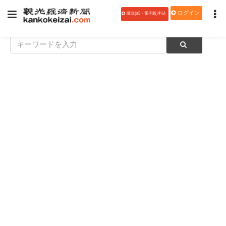
ログイン
購読(紙・電子版)申込