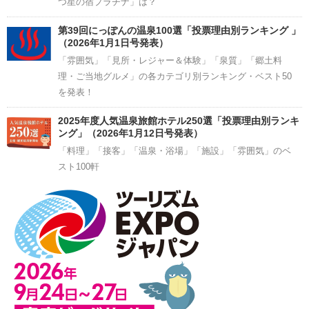
つ星の宿プラチナ」は？
第39回にっぽんの温泉100選「投票理由別ランキング 」
（2026年1月1日号発表）
「雰囲気」「見所・レジャー＆体験」「泉質」「郷土料
理・ご当地グルメ」の各カテゴリ別ランキング・ベスト50
を発表！
2025年度人気温泉旅館ホテル250選「投票理由別ランキ
ング」（2026年1月12日号発表）
「料理」「接客」「温泉・浴場」「施設」「雰囲気」のベ
スト100軒