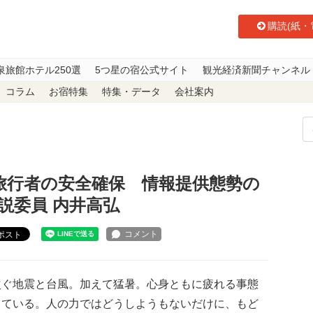
購読(紙・
泉旅館ホテル250選
5つ星の宿公式サイト
観光経済新聞チャンネル
コラム
お宿特集
特集・データ
会社案内
外国人旅行者の安全確保 情報提供態勢の充実を 観光経済新聞 論説委員 内井
人旅行者の安全確保 情報提供態勢の
説委員 内井高弘
ポスト
ぐ地震と台風。加えて猛暑。心身ともに疲れる事態
きている。人の力ではどうしようもないだけに、もど