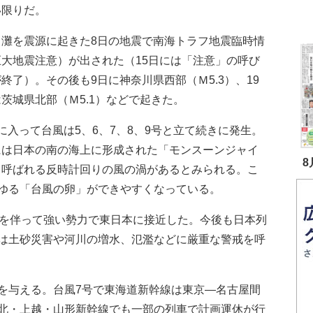
い限りだ。
灘を震源に起きた8日の地震で南海トラフ地震臨時情
巨大地震注意）が出された（15日には「注意」の呼び
終了）。その後も9日に神奈川県西部（Ｍ5.3）、19
茨城県北部（Ｍ5.1）などで起きた。
入って台風は5、6、7、8、9号と立て続きに発生。
には日本の南の海上に形成された「モンスーンジャイ
8
と呼ばれる反時計回りの風の渦があるとみられる。こ
ゆる「台風の卵」ができやすくなっている。
を伴って強い勢力で東日本に接近した。今後も日本列
は土砂災害や河川の増水、氾濫などに厳重な警戒を呼
与える。台風7号で東海道新幹線は東京―名古屋間
北・上越・山形新幹線でも一部の列車で計画運休が行