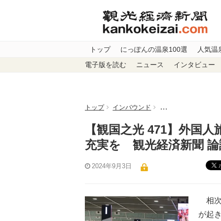
トップ
にっぽんの温泉100選
人気温
電子版を読む
ニュース
インタビュー
トップ
インバウンド
【観国之光 471】
【観国之光 471】外国
充実を 観光経済新聞 論
2024年9月3日
相次
が起