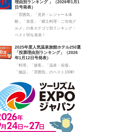
理由別ランキング 」（2026年1月1
日号発表）
「雰囲気」「見所・レジャー＆体
験」「泉質」「郷土料理・ご当地グ
ルメ」の各カテゴリ別ランキング・
ベスト50を発表！
2025年度人気温泉旅館ホテル250選
「投票理由別ランキング」（2026
年1月12日号発表）
「料理」「接客」「温泉・浴場」
「施設」「雰囲気」のベスト100軒