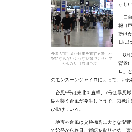
かし
日向
報（
掛けが
日には
外国人旅行者が日本を旅する際、不
8月に
安にならないような態勢づくりが欠
背景
かせない（成田空港）
ロ」
のモンスーンジャイロによって、いわ
台風5号は東北を直撃、7号は暴風域
島を襲う台風が発生しそうで、気象庁
び掛けている。
地震や台風は交通機関に大きな影響を
で始発から終日、運転を取りやめ、東