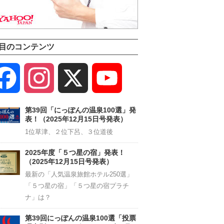
目のコンテンツ
Facebook
Instagram
X
YouTube
Channel
第39回「にっぽんの温泉100選」発
表！（2025年12月15日号発表）
1位草津、２位下呂、３位道後
2025年度「５つ星の宿」発表！
（2025年12月15日号発表）
最新の「人気温泉旅館ホテル250選」
「５つ星の宿」「５つ星の宿プラチ
ナ」は？
第39回にっぽんの温泉100選「投票