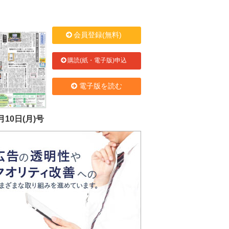
会員登録(無料)
購読(紙・電子版)申込
電子版を読む
月10日(月)号