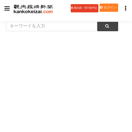
ログイン
購読(紙・電子版)申込