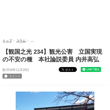
トップ
コラム
【観国之光 234】観光公害 立国実現の不安の種 本社
【観国之光 234】観光公害 立国実現
の不安の種 本社論説委員 内井高弘
ポスト
2018年11月29日