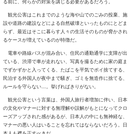
る前に、何らかの対策を講じる必要があるだろう。
観光公害はこれまでのような海や山でのごみの投棄、施
設や道路の建設などによる自然破壊といったものにとどま
らず、最近はそこに暮らす人々の生活そのものが脅かされ
るケースが増えているのが特徴だ。
電車や路線バスが混み合い、住民の通勤通学に支障が出
ている、渋滞で車が走れない、写真を撮るために家の庭ま
でずかずかと入ってくる、たばこを平気でポイ捨てする、
民泊する外国人が夜中まで騒ぎ、ゴミを無造作に捨てる、
ルールを守らない…。挙げればきりがない。
観光公害という言葉は、外国人旅行者増加に伴い、日本
の文化やマナーに対する無理解や誤解がもとになってクロ
ーズアップされた感があるが、日本人の中にも無神経な、
マナーの悪い人はいることを忘れてはならないだろう。日
本人も襟を正すべきだ。