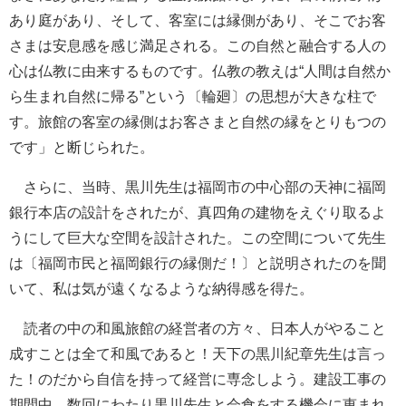
あり庭があり、そして、客室には縁側があり、そこでお客
さまは安息感を感じ満足される。この自然と融合する人の
心は仏教に由来するものです。仏教の教えは“人間は自然か
ら生まれ自然に帰る”という〔輪廻〕の思想が大きな柱で
す。旅館の客室の縁側はお客さまと自然の縁をとりもつの
です」と断じられた。
さらに、当時、黒川先生は福岡市の中心部の天神に福岡
銀行本店の設計をされたが、真四角の建物をえぐり取るよ
うにして巨大な空間を設計された。この空間について先生
は〔福岡市民と福岡銀行の縁側だ！〕と説明されたのを聞
いて、私は気が遠くなるような納得感を得た。
読者の中の和風旅館の経営者の方々、日本人がやること
成すことは全て和風であると！天下の黒川紀章先生は言っ
た！のだから自信を持って経営に専念しよう。建設工事の
期間中、数回にわたり黒川先生と会食をする機会に恵まれ