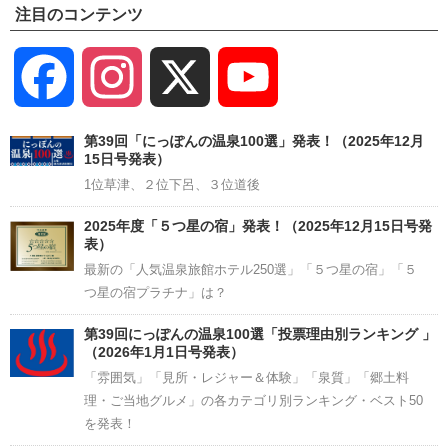
注目のコンテンツ
Facebook
Instagram
X
YouTube
Channel
第39回「にっぽんの温泉100選」発表！（2025年12月
15日号発表）
1位草津、２位下呂、３位道後
2025年度「５つ星の宿」発表！（2025年12月15日号発
表）
最新の「人気温泉旅館ホテル250選」「５つ星の宿」「５
つ星の宿プラチナ」は？
第39回にっぽんの温泉100選「投票理由別ランキング 」
（2026年1月1日号発表）
「雰囲気」「見所・レジャー＆体験」「泉質」「郷土料
理・ご当地グルメ」の各カテゴリ別ランキング・ベスト50
を発表！