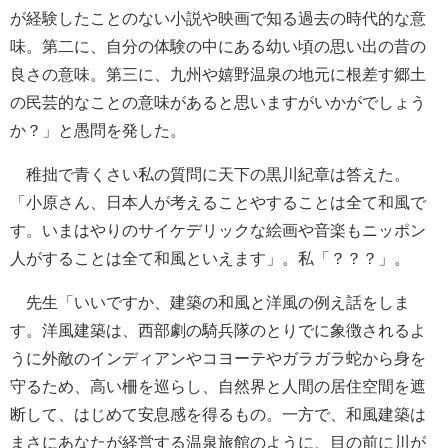
が経験したことのない小説や映画で知る過去の時代的な意
味。第二に、自分の体験の中にある幼い頃の思い出の昔の
良さの意味。第三に、九州や嬉野温泉の地元に根差す郷土
の民芸的なことの意味があると思いますがいかがでしょう
か？」と愚問を発した。
稚拙で青くさい私の質問に天下の黒川紀章は答えた。
「小原さん、日本人が考えることやすることは全て和風で
す。いまはやりのサイケデリックな絵画や音楽もニッポン
人がすることは全て和風といえます」。私「？？？」。
先生「いいですか、建築の和風と洋風の例え話をしま
す。洋風建築は、西部劇の騎兵隊のとりでに象徴されるよ
うに外敵のインディアンやコヨーテやガラガラ蛇から身を
守るため、高い柵を巡らし、自然界と人間の居住空間を遮
断して、はじめて安息感を得るもの。一方で、和風建築は
まさにあなたが経営する温泉旅館のように、目の前に川が