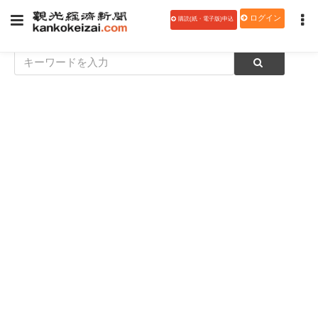
ログイン
購読(紙・電子版)申込