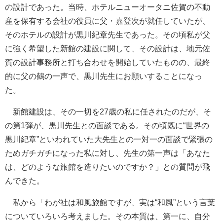
の設計であった。当時、ホテルニューオータニ佐賀の不動
産を保有する会社の役員に父・嘉登次が就任していたが、
そのホテルの設計が黒川紀章先生であった。その頃私が父
に強く希望した新館の建設に関して、その設計は、地元佐
賀の設計事務所と打ち合わせを開始していたものの、最終
的に父の鶴の一声で、黒川先生にお願いすることになっ
た。
新館建設は、その一切を27歳の私に任されたのだが、そ
の第1弾が、黒川先生との面談である。その頃既に“世界の
黒川紀章”といわれていた大先生との一対一の面談で緊張の
ためガチガチになった私に対し、先生の第一声は「あなた
は、どのような旅館を造りたいのですか？」との質問が飛
んできた。
私から「わが社は和風旅館ですが、実は“和風”という言葉
についていろいろ考えました。その本質は、第一に、自分