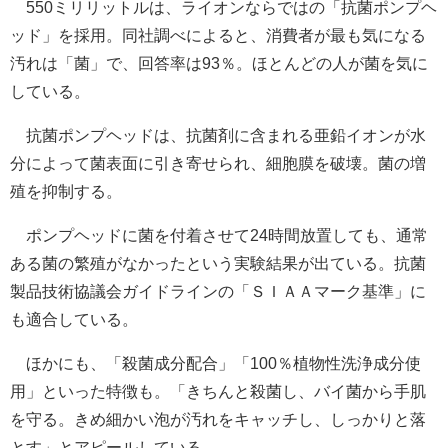
550ミリリットルは、ライオンならではの「抗菌ポンプヘ
ッド」を採用。同社調べによると、消費者が最も気になる
汚れは「菌」で、回答率は93％。ほとんどの人が菌を気に
している。
抗菌ポンプヘッドは、抗菌剤に含まれる亜鉛イオンが水
分によって菌表面に引き寄せられ、細胞膜を破壊。菌の増
殖を抑制する。
ポンプヘッドに菌を付着させて24時間放置しても、通常
ある菌の繁殖がなかったという実験結果が出ている。抗菌
製品技術協議会ガイドラインの「ＳＩＡＡマーク基準」に
も適合している。
ほかにも、「殺菌成分配合」「100％植物性洗浄成分使
用」といった特徴も。「きちんと殺菌し、バイ菌から手肌
を守る。きめ細かい泡が汚れをキャッチし、しっかりと落
とす」とアピールしている。