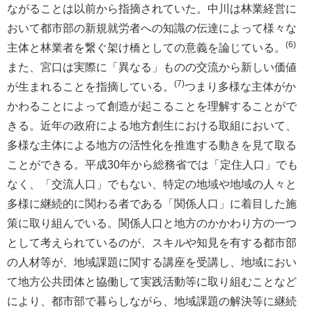
ながることは以前から指摘されていた。中川は林業経営に
おいて都市部の新規就労者への知識の伝達によって様々な
(6)
主体と林業者を繋ぐ架け橋としての意義を論じている。
また、宮口は実際に「異なる」ものの交流から新しい価値
(7)
が生まれることを指摘している。
つまり多様な主体がか
かわることによって創造が起こることを理解することがで
きる。近年の政府による地方創生における取組において、
多様な主体による地方の活性化を推進する動きを見て取る
ことができる。平成30年から総務省では「定住人口」でも
なく、「交流人口」でもない、特定の地域や地域の人々と
多様に継続的に関わる者である「関係人口」に着目した施
策に取り組んでいる。関係人口と地方のかかわり方の一つ
として考えられているのが、スキルや知見を有する都市部
の人材等が、地域課題に関する講座を受講し、地域におい
て地方公共団体と協働して実践活動等に取り組むことなど
により、都市部で暮らしながら、地域課題の解決等に継続