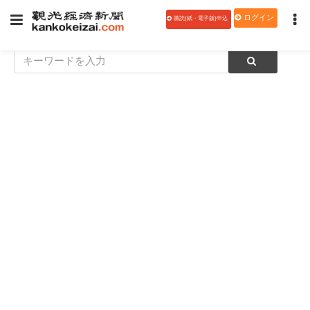
ログイン
購読(紙・電子版)申込