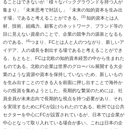
ることはできないが「様々なバックグラウンドを持つ人が
集まり」「未来思考で対話し」「未来の知的資本を生み出
(3)
す場」であると考えることができる。
知的資本とは人
材、技術、組織力、顧客とのネットワーク、ブランド等の
目に見えない資産のことで、企業の競争力の源泉となるも
(4)
のである。
つまり、FCとは人と人のつながり、新しいア
イデア、人の成長を創出する場であると考えることができ
る。もともと、FCは北欧の知的資本経営の中から生まれた
ものである。北欧の企業は世界のグローバル展開する大企
業のような資源や資本を保持していないため、新しいもの
を生み出すことのできる人を前面に押し出すことで海外か
らの投資を集めようとした。長期的な繁栄のためには、社
員全員が未来志向で長期的な視点を持つ必要があり、それ
を実現するためにFCが設けられたのである。欧州では公共
セクターを中心にFCが設置されているが、日本では企業が
中心となって取り入れている場合が多い。これは日本の企