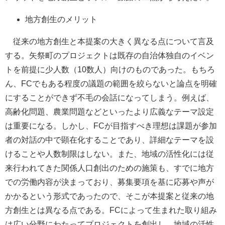
地方創生のメリット
従来の地方創生と本提案の大きく異なる点について言及
する。矢祭町のプロジェクトは既存の自治体独自のイベン
トを前提に少人数（10数人）向けのものであった。もちろ
ん、FCでもある程度の議題の範囲を絞らないと論点を明確
にすることができず不毛の会話になってしまう。例えば、
高齢化問題、農業問題などといったより広義なテーマ設定
は重要になる。しかし、FCが目指すべき理想は課題が参加
者の対話の中で顕在化することであり、詳細なテーマを設
けることや人数制限はしない。また、地域の活性化には従
来行われてきた関係人口創出のための施策も、すでに地方
での労働内容が決まっており、募集要項を基に応募や声が
かかるという形式であったので、そこが本提案と従来の地
方創生とは異なる点である。FCによって生まれた取り組み
は広い分野にわたってプロジェクトを創出し、地域の活性