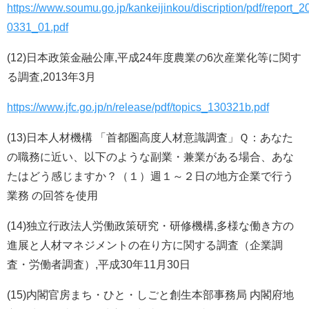
https://www.soumu.go.jp/kankeijinkou/discription/pdf/report_2
0331_01.pdf
(12)日本政策金融公庫,平成24年度農業の6次産業化等に関す
る調査,2013年3月
https://www.jfc.go.jp/n/release/pdf/topics_130321b.pdf
(13)日本人材機構 「首都圏高度人材意識調査」Ｑ：あなた
の職務に近い、以下のような副業・兼業がある場合、あな
たはどう感じますか？（１）週１～２日の地方企業で行う
業務 の回答を使用
(14)独立行政法人労働政策研究・研修機構,多様な働き方の
進展と人材マネジメントの在り方に関する調査（企業調
査・労働者調査）,平成30年11月30日
(15)内閣官房まち・ひと・しごと創生本部事務局 内閣府地