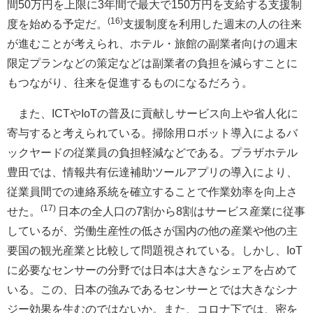
間50万円を上限に3年間で最大で150万円を支給する支援制
(16)
度を始める予定だ。
支援制度を利用した週末の人の往来
が進むことが考えられ、ホテル・旅館の副業者向けの週末
限定プランなどの策定などは副業者の負担を減らすことに
もつながり、往来を促進するものになるだろう。
また、ICTやIoTの普及に貢献しサービス向上や省人化に
寄与すると考えられている。掃除用ロボット導入によるバ
ックヤードの従業員の負担軽減などである。プラザホテル
豊田では、情報共有伝達補助ツールアプリの導入により、
従業員間での連絡系統を確立することで作業効率を向上さ
(17)
せた。
日本の全人口の7割から8割はサービス産業に従事
しているが、労働生産性の低さが国内の他の産業や他の主
要国の観光産業と比較して問題視されている。しかし、IoT
に必要なセンサーの分野では日本は大きなシェアを占めて
いる。この、日本の強みであるセンサーとでは大きなシナ
ジー効果を生むのではないか。また、コロナ下では、密を