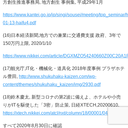
方創生推進事務局, 地方創生 事例集, 平成29年1月
https://www.kantei.go.jp/jp/singi/sousei/meeting/top_seminar/
01-13-haifu4.pdf
(16)日本経済新聞,地方での兼業に交通費支援 政府、3年で
150万円上限, 2020/1/10
https://www.nikkei.com/article/DGXMZO54240660Z00C20A1
(17)観光庁,IT化・機械化・道具化 2018年度事例 プラザホテ
ル豊田,
http://www.shukuhaku-kaizen.com/wp-
content/themes/shukuhaku_kaizen/img/2930.pdf
(18)鈴木慶太, 新型コロナの第2波に備えよ、ホテルや小売
りがITを駆使した「3密」防止策, 日経XTECH,20200610,
https://xtech.nikkei.com/atcl/nxt/column/18/00001/04146/
すべて2020年8月30日に確認