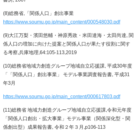
(8)総務省,「関係人口」創出事業
https://www.soumu.go.jp/main_content/000548030.pdf
(9)大江万梨・濱田悠輔・神原秀政・米田達海・太田尚達, 関
係人口の増加に向けた提案と関係人口が果たす役割に関す
る考察,兵庫地理,64:105-113,2019
(10)総務省地域力創造グループ地域自立応援課, 平成30年度
「「関係人口」創出事業」 モデル事業調査報告書, 平成31
年3月
https://www.soumu.go.jp/main_content/000617803.pdf
(11)総務省 地域力創造グループ地域自立応援課,令和元年度
「関係人口創出・拡大事業」モデル事業（関係深化型・関
係創出型）成果報告書, 令和２年３月,p106-113