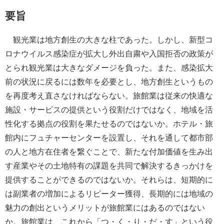
要旨
観光業は地方創生の大きな柱であった。しかし、新型コ
ロナウイルス感染症が拡大し外出自粛や入国拒否の政策が
とられ観光業は大きなダメージを負った。また、感染拡大
前の状況に戻るには数年を必要とし、地方創生というもの
を再度考え直さなければならない。旅館業は従来の快適な
施設・サービスの提供という役割だけではなく、地域を活
性化する拠点の役割を果たせるのではないか。ホテル・旅
館内にフュチャーセンターを設置し、それを通して都市部
の人と地方在住者を繋ぐことで、新たな付加価値を生み出
す産業やその土地特有の課題を共同で解決するきっかけを
提供することができるのではないか。それらは、短期的に
は副業者の増加によるリピーター獲得、長期的には地域の
魅力の創出というメリットが旅館業にはあるのではない
か。旅館業は、これから「つ・く・り・だ・す」という役