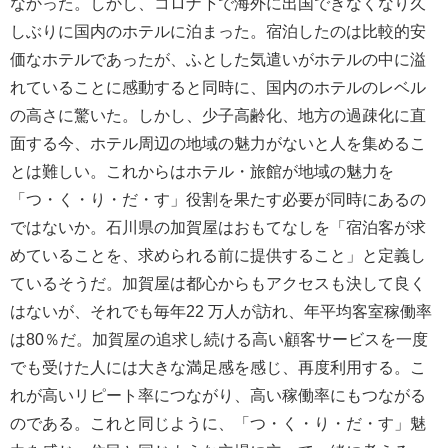
なかった。しかし、コロナ下で海外に出国できなくなり久
しぶりに国内のホテルに泊まった。宿泊したのは比較的安
価なホテルであったが、ふとした気遣いがホテルの中に溢
れていることに感動すると同時に、国内のホテルのレベル
の高さに驚いた。しかし、少子高齢化、地方の過疎化に直
面する今、ホテル周辺の地域の魅力がないと人を集めるこ
とは難しい。これからはホテル・旅館が地域の魅力を
「つ・く・り・だ・す」役割を果たす必要が同時にあるの
ではないか。石川県の加賀屋はおもてなしを「宿泊客が求
めていることを、求められる前に提供すること」と定義し
ているそうだ。加賀屋は都心からもアクセスも決して良く
はないが、それでも毎年22 万人が訪れ、年平均客室稼働率
は80％だ。加賀屋の追求し続ける高い顧客サービスを一度
でも受けた人には大きな満足感を感じ、再度利用する。こ
れが高いリピート率につながり、高い稼働率にもつながる
のである。これと同じように、「つ・く・り・だ・す」魅