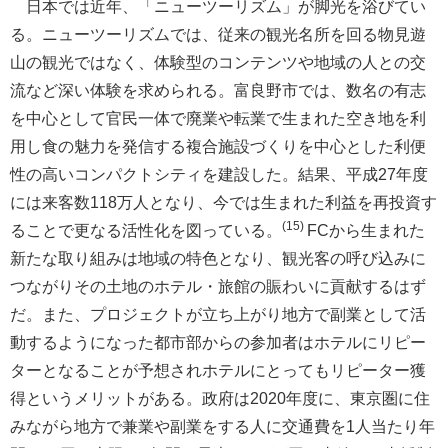
日本では近年、「ニューツーリズム」が脚光を浴びてい
る。ニューツーリズムでは、従来の観光名所を回る物見遊
山の観光ではなく、体験型のコンテンツや地域の人との交
流など深い体験を求められる。富良野市では、数名の有志
を中心として官民一体で廃業や転業で生まれた空き地を利
用し食の魅力を発信する複合施設づくりを中心とした利便
性の高いコンパクトシティを建設した。結果、平成27年度
には来客数118万人となり、今では生まれた利益を再投資す
(15)
ることで更なる活性化を図っている。
FCから生まれた
新たな取り組みは地域の特色となり、観光客の呼び込みに
つながりその土地のホテル・旅館の賑わいに貢献するはず
だ。また、プロジェクトが立ち上がり地方で副業として活
動するようになった都市部からの参加者はホテルにリピー
ターとなることが予想されホテルにとってもリピーター獲
得というメリットがある。政府は2020年度に、東京圏に住
みながら地方で兼業や副業をする人に交通費を1人当たり年