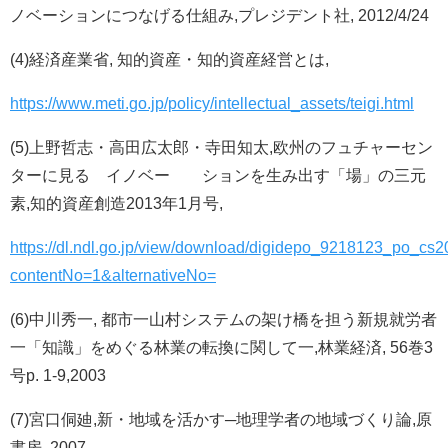
ノベーションにつなげる仕組み,プレジデント社, 2012/4/24
(4)経済産業省, 知的資産・知的資産経営とは,
https://www.meti.go.jp/policy/intellectual_assets/teigi.html
(5)上野哲志・高田広太郎・寺田知太,欧州のフュチャーセン
ターに見る イノベー ションを生み出す「場」の三元
素,知的資産創造2013年1月号,
https://dl.ndl.go.jp/view/download/digidepo_9218123_po_cs
contentNo=1&alternativeNo=
(6)中川秀一, 都市一山村システムの架け橋を担う新規就労者
一「知識」をめぐる林業の転換に関して一,林業経済, 56巻3
号p. 1-9,2003
(7)宮口侗廸,新・地域を活かす─地理学者の地域づくり論,原
書房, 2007