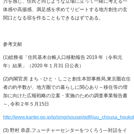
力を感じ、住民と同じような立場に立って一緒に考える一
体感や高揚感、満足感を求めてリピートする地方創生の玄
関口となる宿を作ることもできるはずである。
参考文献
(1)総務省「住民基本台帳人口移動報告 2019 年（令和元
年）結果」（2020 年１月31 日公表）
(2)内閣官房 まち・ひと・しごと創生本部事務局,東京圏在住
者の約半数が、地方圏での暮らしに関心あり～移住等の増
加に向けた広報戦略の立案・実施のための調査事業報告書
～, 令和２年５月15日
http://www.kantei.go.jp/jp/singi/sousei/pdf/ijuu_chousa_hou
(3) 野村 恭彦,フューチャーセンターをつくろう―対話をイ