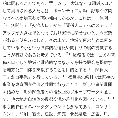
(8)
的に関わることである。
しかし、大江などは関係人口と
して期待される人たちは、ボランティア活動、頻繁な訪問
などへの参加意欲が高い傾向にあるが、これは、「無関
心・無関与」「交流人口」から「関係人口」へのステップ
アップが大きな壁となっており実行に移せないという実態
があると明らかにした。その上で、地域で何のために何を
しているのかという具体的な情報や関わりの場の提供する
(9)
ことが有効であると考えている。
総務省では、国民が関
係人口として地域と継続的なつながりを持つ機会を提供す
る地方公共団体を支援することを目的とする「「関係人
(10)
口」創出事業」を行っている。
福島県矢祭村では既存の
事業を東京圏在住者と共同で行うことで、新しい事業展開
を始めた。町の関係者との複数回のグループワークを通し
(11)
て、他の地方自治体の農都交流の差別化を図っている。
東京圏在住者のバックグラウンドも多様であり、コンサル
タント、印刷、観光、建設、卸売、食品製造、広告、IT、