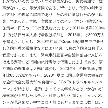
しかねているのにはいくつか原因がある。男女共通で「仕
(2)
事がないこと」等が原因である。
つまり、仕事の創出は
地方創生の喫緊の課題であり、その柱に選ばれたのが「観
光」であった。実際、官民挙げてのインバウンド呼び込み
施策や、円安やLCCの普及などによって2011年以降2019年
までは訪日外国人旅行者数は増加し、2018年には3000万人
を超えた。しかし、2020年初頭にCovid-19が世界中で蔓延
し入国管理の厳格化などにより4月、5月の入国者は数千人
程度であった。また、緊急事態宣言や自治体独自の来訪を
控える要請などで国内旅行者数は低迷したままである。宿
泊施設の稼働率は大幅に減少し、2020年4月の稼働率は前
年比83.5%減であった。2020年夏には国土交通省の観光庁
が旅行代金の最大50％負担する「Go To トラベルキャンペ
ーン」が始まり、場所によっては去年並みとはいかないが
稼働率が上昇したホテル・旅館も多いと聞くが、インバウ
ンドが見込めない中でコロナ前にもどるまでには数年はか