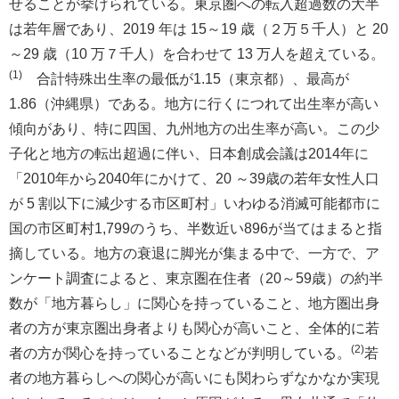
せることが挙げられている。東京圏への転入超過数の大半
は若年層であり、2019 年は 15～19 歳（２万５千人）と 20
～29 歳（10 万７千人）を合わせて 13 万人を超えている。
(1)
合計特殊出生率の最低が1.15（東京都）、最高が
1.86（沖縄県）である。地方に行くにつれて出生率が高い
傾向があり、特に四国、九州地方の出生率が高い。この少
子化と地方の転出超過に伴い、日本創成会議は2014年に
「2010年から2040年にかけて、20 ～39歳の若年女性人口
が 5 割以下に減少する市区町村」いわゆる消滅可能都市に
国の市区町村1,799のうち、半数近い896が当てはまると指
摘している。地方の衰退に脚光が集まる中で、一方で、ア
ンケート調査によると、東京圏在住者（20～59歳）の約半
数が「地方暮らし」に関心を持っていること、地方圏出身
者の方が東京圏出身者よりも関心が高いこと、全体的に若
(2)
者の方が関心を持っていることなどが判明している。
若
者の地方暮らしへの関心が高いにも関わらずなかなか実現