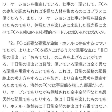
ワーケーションを推進している。仕事の一環として、FCへ
の参加が認められれば多様な人材を集めるのにはプラスに
働くだろう。また、ワーケーションは仕事と休暇を融合さ
せたものであり、休暇だけを楽しみに来訪した観光客に比
べてFCへの参加への心理的ハードルは低いのではないか。
『2』FCに必要な要素が旅館・ホテルに存在するについ
てだが、よりよいFCを築き上げるうえで重要な点に「非日
常の演出」と「おもてなし」の二点を上げることができ
る。非日常の演出とは普段、働いている環境とは全く異な
る環境を用意することである。これは、日常の業務の延長
線上の考え方をすることを防ぎ、より自由な思考を促進す
るためである。海外のFCでは宇宙船を模した部屋だった
(5)
り、オープンでありながら隔離された空中空間
など奇想
天外な部屋であったりする。旅は非日常を楽しむものであ
り、ホテル・旅館共に非日常空間の創出は十八番ではない