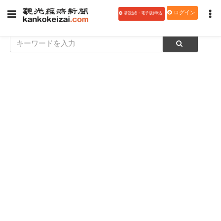
ログイン
購読(紙・電子版)申込