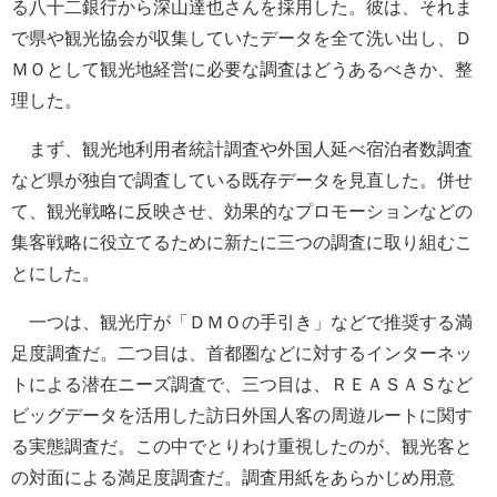
る八十二銀行から深山達也さんを採用した。彼は、それま
で県や観光協会が収集していたデータを全て洗い出し、Ｄ
ＭＯとして観光地経営に必要な調査はどうあるべきか、整
理した。
まず、観光地利用者統計調査や外国人延べ宿泊者数調査
など県が独自で調査している既存データを見直した。併せ
て、観光戦略に反映させ、効果的なプロモーションなどの
集客戦略に役立てるために新たに三つの調査に取り組むこ
とにした。
一つは、観光庁が「ＤＭＯの手引き」などで推奨する満
足度調査だ。二つ目は、首都圏などに対するインターネッ
トによる潜在ニーズ調査で、三つ目は、ＲＥＡＳＡＳなど
ビッグデータを活用した訪日外国人客の周遊ルートに関す
る実態調査だ。この中でとりわけ重視したのが、観光客と
の対面による満足度調査だ。調査用紙をあらかじめ用意