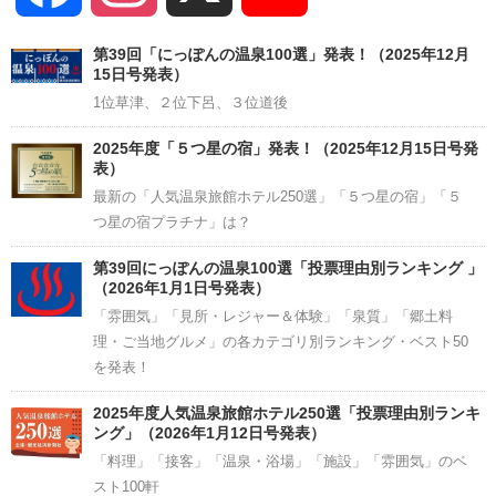
Channel
第39回「にっぽんの温泉100選」発表！（2025年12月
15日号発表）
1位草津、２位下呂、３位道後
2025年度「５つ星の宿」発表！（2025年12月15日号発
表）
最新の「人気温泉旅館ホテル250選」「５つ星の宿」「５
つ星の宿プラチナ」は？
第39回にっぽんの温泉100選「投票理由別ランキング 」
（2026年1月1日号発表）
「雰囲気」「見所・レジャー＆体験」「泉質」「郷土料
理・ご当地グルメ」の各カテゴリ別ランキング・ベスト50
を発表！
2025年度人気温泉旅館ホテル250選「投票理由別ランキ
ング」（2026年1月12日号発表）
「料理」「接客」「温泉・浴場」「施設」「雰囲気」のベ
スト100軒