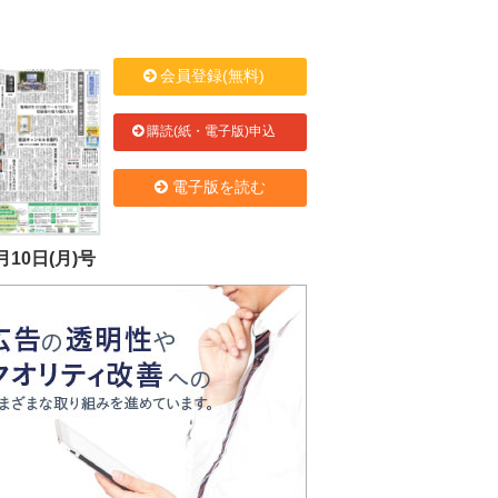
会員登録(無料)
購読(紙・電子版)申込
電子版を読む
月10日(月)号