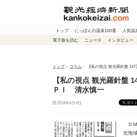
トップ
にっぽんの温泉100選
人気温
電子版を読む
ニュース
インタビュー
トップ
コラム
【私の視点 観光羅針盤 1
【私の視点 観光羅針盤 
ＰＩ 清水慎一
ポス
2018年6月4日
ＤＭ
光地