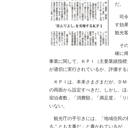
だ。
司令
す効
観光
その
確に
事業に関して、ＫＰＩ（主要業績指標
が適切に実行されているか、評価する
ＫＰＩは、本来さまざまだが、ＤＭ
の両面から設定すべきだ。しかし、ほ
宿泊者数」「消費額」「満足度」「リ
いない。
観光庁の手引きには、「地域住民の
ることも大事だ」と書かれているが、