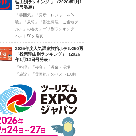
理由別ランキング 」（2026年1月1
日号発表）
「雰囲気」「見所・レジャー＆体
験」「泉質」「郷土料理・ご当地グ
ルメ」の各カテゴリ別ランキング・
ベスト50を発表！
2025年度人気温泉旅館ホテル250選
「投票理由別ランキング」（2026
年1月12日号発表）
「料理」「接客」「温泉・浴場」
「施設」「雰囲気」のベスト100軒