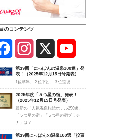
目のコンテンツ
Facebook
Instagram
X
YouTube
Channel
第39回「にっぽんの温泉100選」発
表！（2025年12月15日号発表）
1位草津、２位下呂、３位道後
2025年度「５つ星の宿」発表！
（2025年12月15日号発表）
最新の「人気温泉旅館ホテル250選」
「５つ星の宿」「５つ星の宿プラチ
ナ」は？
第39回にっぽんの温泉100選「投票