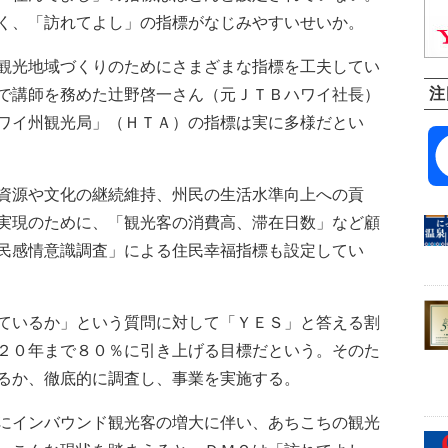
く、「訪れてよし」の指標がなじみやすいせいか。
観光地域づくりのためにさまざまな指標を工夫してい
注
で講師を務めた辻野啓一さん（元ＪＴＢハワイ社長）
ワイ州観光局」（ＨＴＡ）の指標は実に多様だとい
資源や文化の継続維持、州民の生活水準向上への貢
実現のために、「観光客の消費高、滞在日数」など顧
民感情意識調査」による住民幸福指標も設定してい
ているか」という質問に対して「ＹＥＳ」と答える割
２０年まで８０％に引き上げる目標だという。そのた
るか、徹底的に調査し、事業を実施する。
にインバウンド観光客の増大に伴い、あちこちの観光