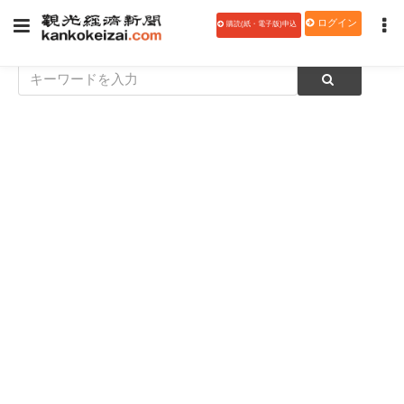
ログイン
購読(紙・電子版)申込