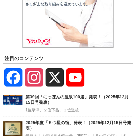
注目のコンテンツ
Facebook
Instagram
X
YouTube
Channel
第39回「にっぽんの温泉100選」発表！（2025年12月
15日号発表）
1位草津、２位下呂、３位道後
2025年度「５つ星の宿」発表！（2025年12月15日号発
表）
最新の「人気温泉旅館ホテル250選」「５つ星の宿」「５