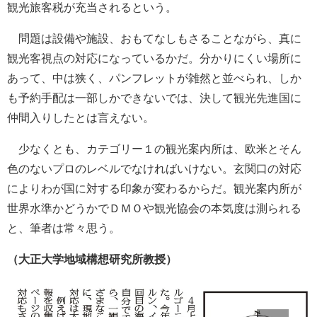
観光旅客税が充当されるという。
問題は設備や施設、おもてなしもさることながら、真に
観光客視点の対応になっているかだ。分かりにくい場所に
あって、中は狭く、パンフレットが雑然と並べられ、しか
も予約手配は一部しかできないでは、決して観光先進国に
仲間入りしたとは言えない。
少なくとも、カテゴリー１の観光案内所は、欧米とそん
色のないプロのレベルでなければいけない。玄関口の対応
によりわが国に対する印象が変わるからだ。観光案内所が
世界水準かどうかでＤＭＯや観光協会の本気度は測られる
と、筆者は常々思う。
（大正大学地域構想研究所教授）