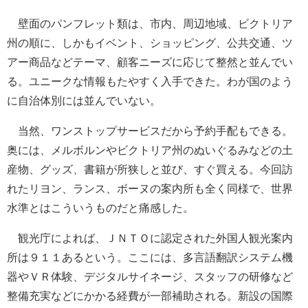
壁面のパンフレット類は、市内、周辺地域、ビクトリア
州の順に、しかもイベント、ショッピング、公共交通、ツ
アー商品などテーマ、顧客ニーズに応じて整然と並んでい
る。ユニークな情報もたやすく入手できた。わが国のよう
に自治体別には並んでいない。
当然、ワンストップサービスだから予約手配もできる。
奥には、メルボルンやビクトリア州のぬいぐるみなどの土
産物、グッズ、書籍が所狭しと並び、すぐ買える。今回訪
れたリヨン、ランス、ボーヌの案内所も全く同様で、世界
水準とはこういうものだと痛感した。
観光庁によれば、ＪＮＴＯに認定された外国人観光案内
所は９１１あるという。ここには、多言語翻訳システム機
器やＶＲ体験、デジタルサイネージ、スタッフの研修など
整備充実などにかかる経費が一部補助される。新設の国際