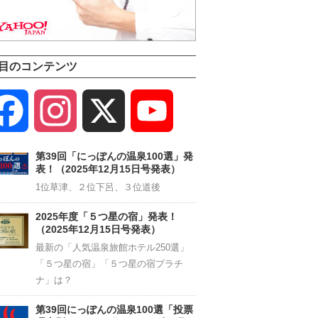
目のコンテンツ
Facebook
Instagram
X
YouTube
Channel
第39回「にっぽんの温泉100選」発
表！（2025年12月15日号発表）
1位草津、２位下呂、３位道後
2025年度「５つ星の宿」発表！
（2025年12月15日号発表）
最新の「人気温泉旅館ホテル250選」
「５つ星の宿」「５つ星の宿プラチ
ナ」は？
第39回にっぽんの温泉100選「投票