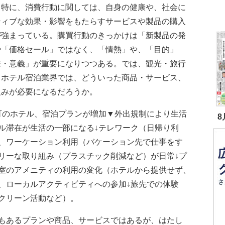
。特に、消費行動に関しては、自身の健康や、社会に
ティブな効果・影響をもたらすサービスや製品の購入
が強まっている。購買行動のきっかけは「新製品の発
や「価格セール」ではなく、「情熱」や、「目的」
味・意義」が重要になりつつある。では、観光・旅行
、ホテル宿泊業界では、どういった商品・サービス、
組みが必要になるだろうか。
のホテル、宿泊プランが増加▼外出規制により生活
8
ル滞在が生活の一部になる↓テレワーク（日帰り利
、ワーケーション利用（バケーション先で仕事をす
リーな取り組み（プラスチック削減など）が日常↓プ
室のアメニティの利用の変化（ホテルから提供せず、
、ローカルアクティビティへの参加↓旅先での体験
クリーン活動など）。
もあるプランや商品、サービスではあるが、はたし