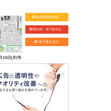
会員登録(無料)
購読(紙・電子版)申込
電子版を読む
月10日(月)号