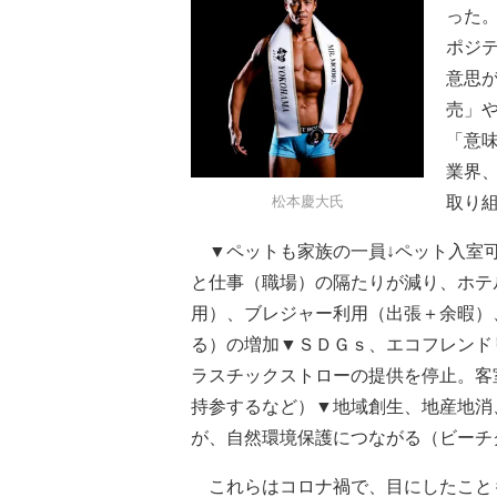
った
ポジ
意思
売」
「意
業界
松本慶大氏
取り
▼ペットも家族の一員↓ペット入室可
と仕事（職場）の隔たりが減り、ホテ
用）、ブレジャー利用（出張＋余暇）
る）の増加▼ＳＤＧｓ、エコフレンド
ラスチックストローの提供を停止。客
持参するなど）▼地域創生、地産地消
が、自然環境保護につながる（ビーチ
これらはコロナ禍で、目にしたこと