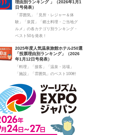
理由別ランキング 」（2026年1月1
日号発表）
「雰囲気」「見所・レジャー＆体
験」「泉質」「郷土料理・ご当地グ
ルメ」の各カテゴリ別ランキング・
ベスト50を発表！
2025年度人気温泉旅館ホテル250選
「投票理由別ランキング」（2026
年1月12日号発表）
「料理」「接客」「温泉・浴場」
「施設」「雰囲気」のベスト100軒