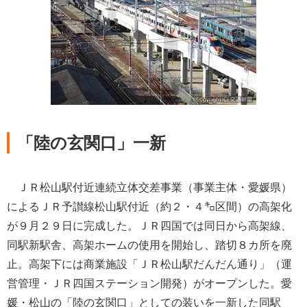
「陸の玄関口」一新
ＪＲ松山駅付近連続立体交差事業（事業主体・愛媛県）
によるＪＲ予讃線松山駅付近（約２・４㌔区間）の高架化
が９月２９日に完成した。ＪＲ四国では同日から高架線、
同駅新駅舎、高架ホームの使用を開始し、踏切８カ所を廃
止。高架下には商業施設「ＪＲ松山駅だんだん通り」（運
営管理・ＪＲ四国ステーション開発）がオープンした。愛
媛・松山の「陸の玄関口」としての装いを一新した同駅