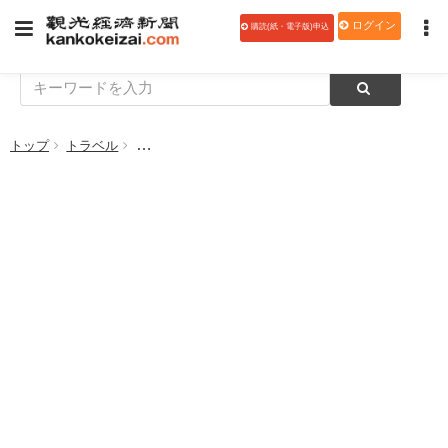
ログイン
購読(紙・電子版)申込
トップ
トラベル
【特集】ＪＲ予讃線松山駅付近の高架化完成 ＪＲ四