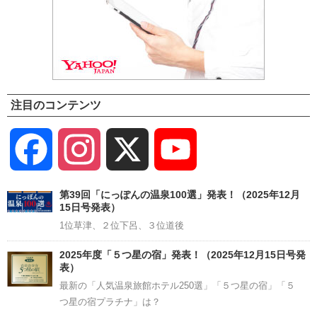
注目のコンテンツ
Facebook
Instagram
X
YouTube
Channel
第39回「にっぽんの温泉100選」発表！（2025年12月
15日号発表）
1位草津、２位下呂、３位道後
2025年度「５つ星の宿」発表！（2025年12月15日号発
表）
最新の「人気温泉旅館ホテル250選」「５つ星の宿」「５
つ星の宿プラチナ」は？