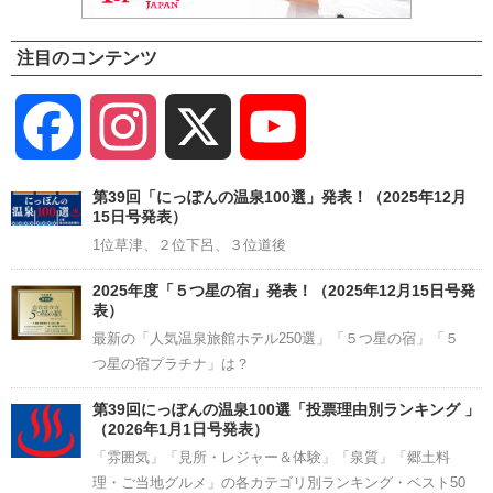
注目のコンテンツ
Facebook
Instagram
X
YouTube
Channel
第39回「にっぽんの温泉100選」発表！（2025年12月
15日号発表）
1位草津、２位下呂、３位道後
2025年度「５つ星の宿」発表！（2025年12月15日号発
表）
最新の「人気温泉旅館ホテル250選」「５つ星の宿」「５
つ星の宿プラチナ」は？
第39回にっぽんの温泉100選「投票理由別ランキング 」
（2026年1月1日号発表）
「雰囲気」「見所・レジャー＆体験」「泉質」「郷土料
理・ご当地グルメ」の各カテゴリ別ランキング・ベスト50