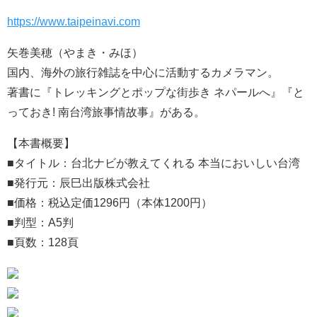
https://www.taipeinavi.com
矢巻美穂（やまき・みほ）
国内、海外の旅行雑誌を中心に活動するカメラマン。
著書に『トレッキングとポップな街歩き ネパールへ』『と
っておき! 南台湾旅事情故事』がある。
【本書概要】
■タイトル：台北ナビが教えてくれる 本当においしい台湾
■発行元：辰巳出版株式会社
■価格：税込定価1296円（本体1200円）
■判型：A5判
■頁数：128頁