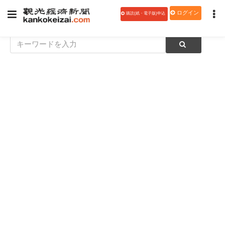
ログイン
購読(紙・電子版)申込