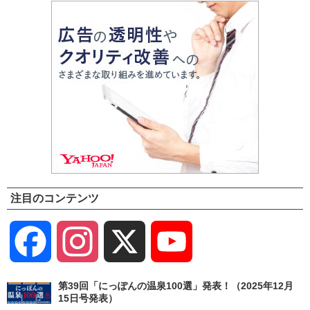
注目のコンテンツ
Facebook
Instagram
X
YouTube
Channel
第39回「にっぽんの温泉100選」発表！（2025年12月
15日号発表）