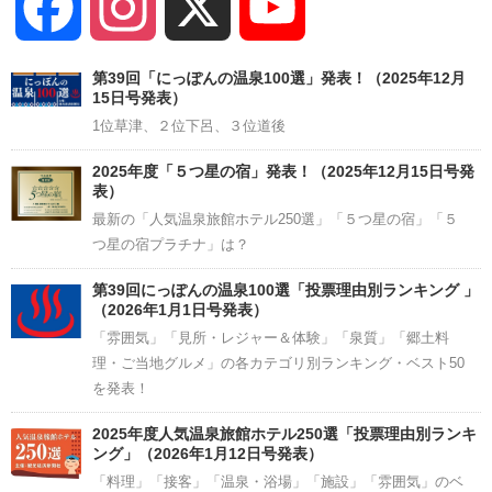
Facebook
Instagram
X
YouTube
Channel
第39回「にっぽんの温泉100選」発表！（2025年12月
15日号発表）
1位草津、２位下呂、３位道後
2025年度「５つ星の宿」発表！（2025年12月15日号発
表）
最新の「人気温泉旅館ホテル250選」「５つ星の宿」「５
つ星の宿プラチナ」は？
第39回にっぽんの温泉100選「投票理由別ランキング 」
（2026年1月1日号発表）
「雰囲気」「見所・レジャー＆体験」「泉質」「郷土料
理・ご当地グルメ」の各カテゴリ別ランキング・ベスト50
を発表！
2025年度人気温泉旅館ホテル250選「投票理由別ランキ
ング」（2026年1月12日号発表）
「料理」「接客」「温泉・浴場」「施設」「雰囲気」のベ