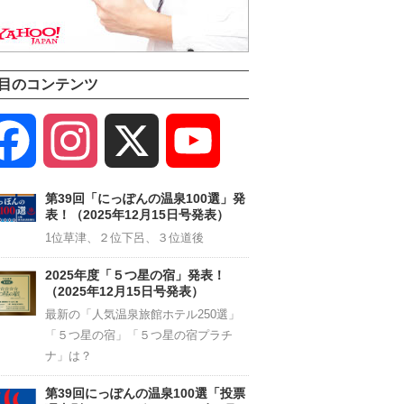
目のコンテンツ
Facebook
Instagram
X
YouTube
Channel
第39回「にっぽんの温泉100選」発
表！（2025年12月15日号発表）
1位草津、２位下呂、３位道後
2025年度「５つ星の宿」発表！
（2025年12月15日号発表）
最新の「人気温泉旅館ホテル250選」
「５つ星の宿」「５つ星の宿プラチ
ナ」は？
第39回にっぽんの温泉100選「投票