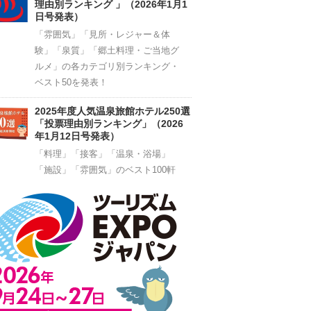
理由別ランキング 」（2026年1月1
日号発表）
「雰囲気」「見所・レジャー＆体
験」「泉質」「郷土料理・ご当地グ
ルメ」の各カテゴリ別ランキング・
ベスト50を発表！
2025年度人気温泉旅館ホテル250選
「投票理由別ランキング」（2026
年1月12日号発表）
「料理」「接客」「温泉・浴場」
「施設」「雰囲気」のベスト100軒