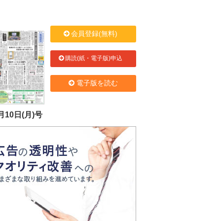
会員登録(無料)
購読(紙・電子版)申込
電子版を読む
月10日(月)号