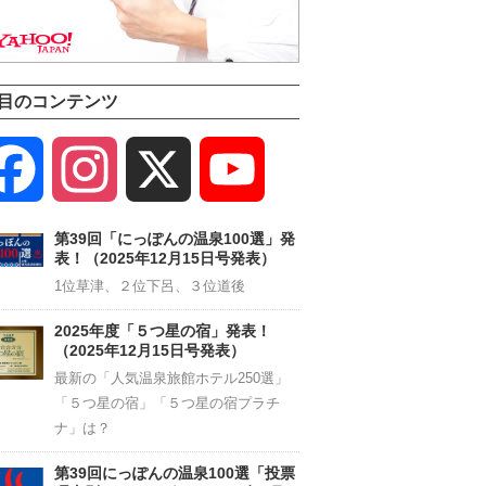
目のコンテンツ
Facebook
Instagram
X
YouTube
Channel
第39回「にっぽんの温泉100選」発
表！（2025年12月15日号発表）
1位草津、２位下呂、３位道後
2025年度「５つ星の宿」発表！
（2025年12月15日号発表）
最新の「人気温泉旅館ホテル250選」
「５つ星の宿」「５つ星の宿プラチ
ナ」は？
第39回にっぽんの温泉100選「投票