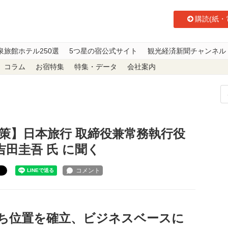
購読(紙・
泉旅館ホテル250選
5つ星の宿公式サイト
観光経済新聞チャンネル
コラム
お宿特集
特集・データ
会社案内
重点施策】日本旅行 取締役兼常務執行役員事業共創推進本部長 吉田圭吾 氏 
施策】日本旅行 取締役兼常務執行役
田圭吾 氏 に聞く
ト
ち位置を確立、ビジネスベースに