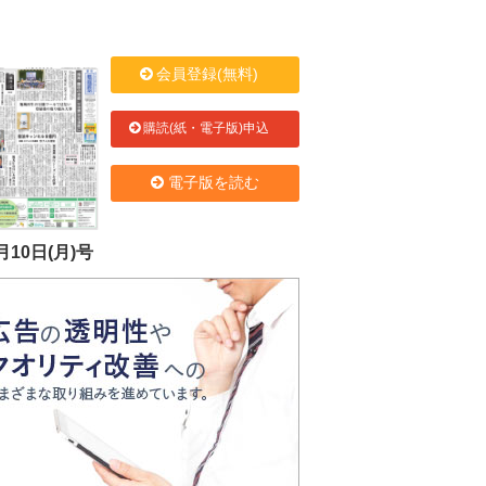
会員登録(無料)
購読(紙・電子版)申込
電子版を読む
月10日(月)号