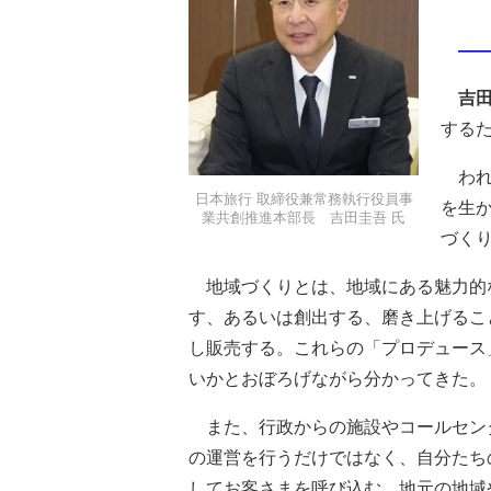
――
吉
する
われ
日本旅行 取締役兼常務執行役員事
を生
業共創推進本部長 吉田圭吾 氏
づく
地域づくりとは、地域にある魅力的
す、あるいは創出する、磨き上げるこ
し販売する。これらの「プロデュース
いかとおぼろげながら分かってきた。
また、行政からの施設やコールセン
の運営を行うだけではなく、自分たち
してお客さまを呼び込む。地元の地域