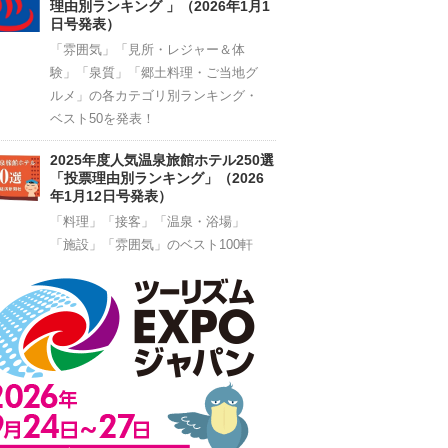
理由別ランキング 」（2026年1月1
日号発表）
「雰囲気」「見所・レジャー＆体
験」「泉質」「郷土料理・ご当地グ
ルメ」の各カテゴリ別ランキング・
ベスト50を発表！
2025年度人気温泉旅館ホテル250選
「投票理由別ランキング」（2026
年1月12日号発表）
「料理」「接客」「温泉・浴場」
「施設」「雰囲気」のベスト100軒