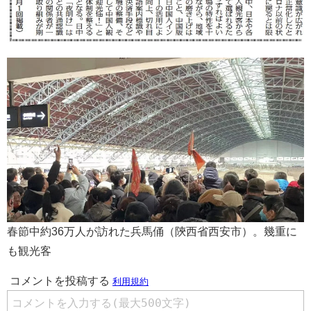
春節中約36万人が訪れた兵馬俑（陝西省西安市）。幾重に
も観光客