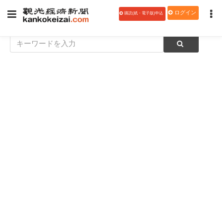
ログイン
購読(紙・電子版)申込