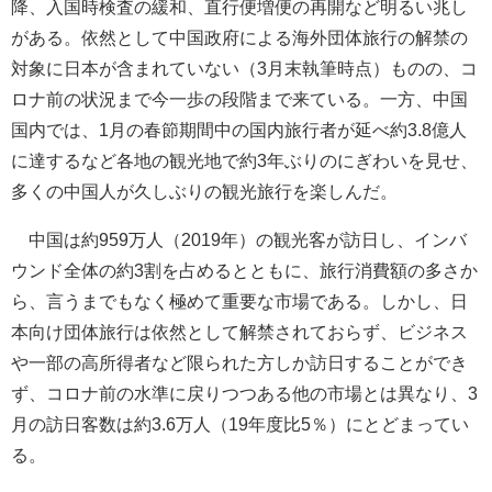
降、入国時検査の緩和、直行便増便の再開など明るい兆し
がある。依然として中国政府による海外団体旅行の解禁の
対象に日本が含まれていない（3月末執筆時点）ものの、コ
ロナ前の状況まで今一歩の段階まで来ている。一方、中国
国内では、1月の春節期間中の国内旅行者が延べ約3.8億人
に達するなど各地の観光地で約3年ぶりのにぎわいを見せ、
多くの中国人が久しぶりの観光旅行を楽しんだ。
中国は約959万人（2019年）の観光客が訪日し、インバ
ウンド全体の約3割を占めるとともに、旅行消費額の多さか
ら、言うまでもなく極めて重要な市場である。しかし、日
本向け団体旅行は依然として解禁されておらず、ビジネス
や一部の高所得者など限られた方しか訪日することができ
ず、コロナ前の水準に戻りつつある他の市場とは異なり、3
月の訪日客数は約3.6万人（19年度比5％）にとどまってい
る。