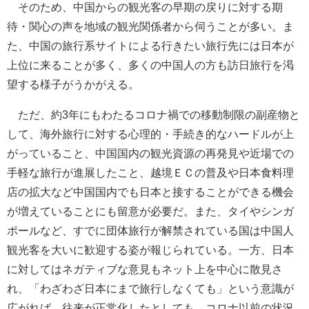
そのため、中国からの観光客の早期の戻りに対する期
待・関心の声を地域の観光関係者から伺うことが多い。ま
た、中国の旅行系サイトによる行きたい旅行先には日本が
上位に来ることが多く、多くの中国人の方も訪日旅行を渇
望する様子がうかがえる。
ただ、約3年にもわたるコロナ禍での移動制限の副産物と
して、海外旅行に対する心理的・手続き的なハードルが上
がっていること、中国国内の観光資源の再発見や近場での
手軽な旅行が進展したこと、越境ＥＣの普及や日本食料理
店の拡大など中国国内でも日本と接することができる機会
が増えていることにも留意が必要だ。また、タイやシンガ
ポールなど、すでに団体旅行が解禁されている国は中国人
観光客を大いに歓迎する姿が報じられている。一方、日本
に対してはネガティブな意見もネット上を中心に散見さ
れ、「わざわざ日本にまで旅行しなくても」という意識が
広がれば、往来が正常化したとしても、コロナ以前の状況