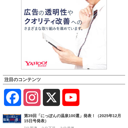
注目のコンテンツ
Facebook
Instagram
X
YouTube
Channel
第39回「にっぽんの温泉100選」発表！（2025年12月
15日号発表）