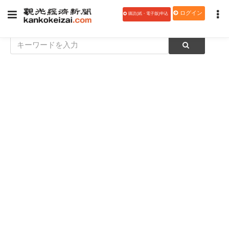
ログイン
購読(紙・電子版)申込