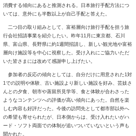
消費する傾向にあると推測される。日本旅行手配方法につ
いては、意外にも半数以上が自己手配と答えた。
二つ目の取り組みとして、富裕層向け旅行手配を担う旅
行会社招請事業を紹介したい。昨年11月に東京都、石川
県、富山県、長野県に約1週間招請し、新しい観光地や富裕
層向け施設等を中心に視察した。受け入れにご協力いただ
いた皆さまには改めて感謝申し上げたい。
参加者の反応の傾向としては、自分だけに用意された1対
1での説明や体験、古い施設より新しい施設を好み、芸妓さ
んとの夕食、朝市や蒸留所見学等、食と体験が合わさった
ようなコンテンツへの評価が高い傾向にあった。自然を楽
しむ内容も好評だった。今後の訪問先として都市部以外へ
の希望も寄せられたが、日本側からは、受け入れたいがハ
ード・ソフト両面での体制が追いついていないという声も
聞かれた。