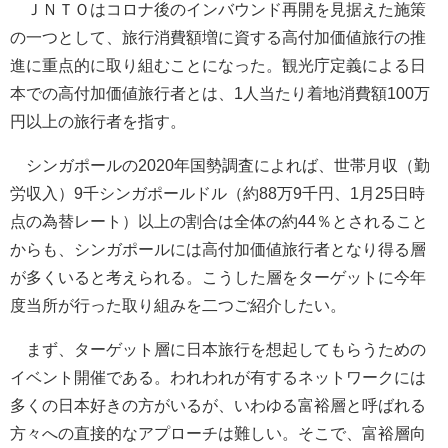
ＪＮＴＯはコロナ後のインバウンド再開を見据えた施策
の一つとして、旅行消費額増に資する高付加価値旅行の推
進に重点的に取り組むことになった。観光庁定義による日
本での高付加価値旅行者とは、1人当たり着地消費額100万
円以上の旅行者を指す。
シンガポールの2020年国勢調査によれば、世帯月収（勤
労収入）9千シンガポールドル（約88万9千円、1月25日時
点の為替レート）以上の割合は全体の約44％とされること
からも、シンガポールには高付加価値旅行者となり得る層
が多くいると考えられる。こうした層をターゲットに今年
度当所が行った取り組みを二つご紹介したい。
まず、ターゲット層に日本旅行を想起してもらうための
イベント開催である。われわれが有するネットワークには
多くの日本好きの方がいるが、いわゆる富裕層と呼ばれる
方々への直接的なアプローチは難しい。そこで、富裕層向