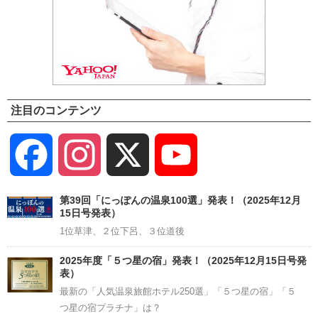
注目のコンテンツ
Facebook
Instagram
X
YouTube
Channel
第39回「にっぽんの温泉100選」発表！（2025年12月
15日号発表）
1位草津、２位下呂、３位道後
2025年度「５つ星の宿」発表！（2025年12月15日号発
表）
最新の「人気温泉旅館ホテル250選」「５つ星の宿」「５
つ星の宿プラチナ」は？