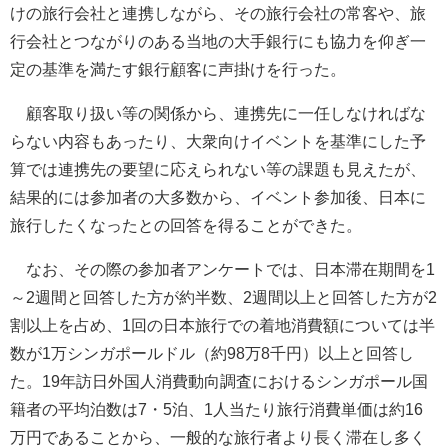
けの旅行会社と連携しながら、その旅行会社の常客や、旅
行会社とつながりのある当地の大手銀行にも協力を仰ぎ一
定の基準を満たす銀行顧客に声掛けを行った。
顧客取り扱い等の関係から、連携先に一任しなければな
らない内容もあったり、大衆向けイベントを基準にした予
算では連携先の要望に応えられない等の課題も見えたが、
結果的には参加者の大多数から、イベント参加後、日本に
旅行したくなったとの回答を得ることができた。
なお、その際の参加者アンケートでは、日本滞在期間を1
～2週間と回答した方が約半数、2週間以上と回答した方が2
割以上を占め、1回の日本旅行での着地消費額については半
数が1万シンガポールドル（約98万8千円）以上と回答し
た。19年訪日外国人消費動向調査におけるシンガポール国
籍者の平均泊数は7・5泊、1人当たり旅行消費単価は約16
万円であることから、一般的な旅行者より長く滞在し多く