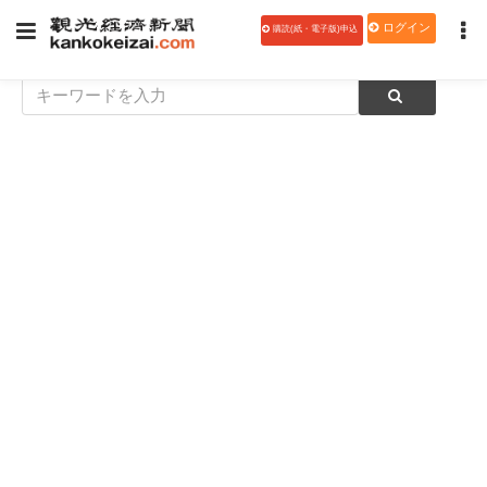
ログイン
購読(紙・電子版)申込