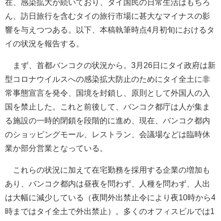
在、感染拡大が続いており、タイ国民の日常生活はもちろ
ん、訪日旅行を含むタイの旅行市場に甚大なマイナスの影
響を与えつつある。以下、本稿執筆時点4月初旬におけるタ
イの状況を報告する。
まず、首都バンコクの状況から。3月26日にタイ政府は新
型コロナウイルスへの感染拡大防止のためにタイ全土に非
常事態宣言を発令、国境を封鎖し、原則として外国人の入
国を禁止した。これと前後して、バンコク都庁は人が集ま
る施設の一時的閉鎖を段階的に進め、現在、バンコク都内
のショッピングモール、レストラン、会議場などは臨時休
業か部分営業となっている。
これらの状況に加えて在宅勤務を採用する企業の増加も
あり、バンコク都内は昼夜を問わず、人種を問わず、人出
は大幅に減少している（夜間外出禁止令により夜10時から4
時まではタイ全土で外出禁止）。多くのオフィスビルでは1