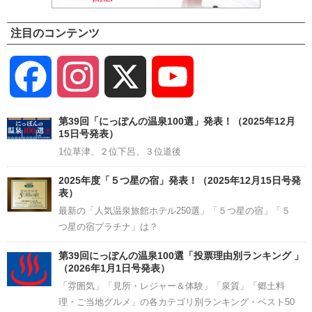
注目のコンテンツ
Facebook
Instagram
X
YouTube
Channel
第39回「にっぽんの温泉100選」発表！（2025年12月
15日号発表）
1位草津、２位下呂、３位道後
2025年度「５つ星の宿」発表！（2025年12月15日号発
表）
最新の「人気温泉旅館ホテル250選」「５つ星の宿」「５
つ星の宿プラチナ」は？
第39回にっぽんの温泉100選「投票理由別ランキング 」
（2026年1月1日号発表）
「雰囲気」「見所・レジャー＆体験」「泉質」「郷土料
理・ご当地グルメ」の各カテゴリ別ランキング・ベスト50