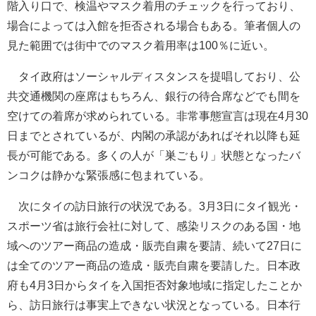
階入り口で、検温やマスク着用のチェックを行っており、
場合によっては入館を拒否される場合もある。筆者個人の
見た範囲では街中でのマスク着用率は100％に近い。
タイ政府はソーシャルディスタンスを提唱しており、公
共交通機関の座席はもちろん、銀行の待合席などでも間を
空けての着席が求められている。非常事態宣言は現在4月30
日までとされているが、内閣の承認があればそれ以降も延
長が可能である。多くの人が「巣ごもり」状態となったバ
ンコクは静かな緊張感に包まれている。
次にタイの訪日旅行の状況である。3月3日にタイ観光・
スポーツ省は旅行会社に対して、感染リスクのある国・地
域へのツアー商品の造成・販売自粛を要請、続いて27日に
は全てのツアー商品の造成・販売自粛を要請した。日本政
府も4月3日からタイを入国拒否対象地域に指定したことか
ら、訪日旅行は事実上できない状況となっている。日本行