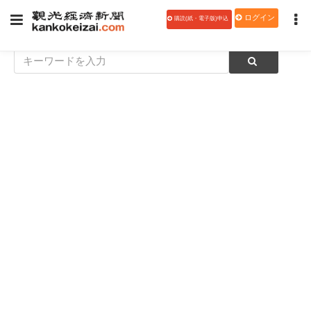
ログイン
購読(紙・電子版)申込