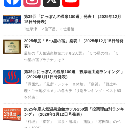
Channel
第39回「にっぽんの温泉100選」発表！（2025年12月
15日号発表）
1位草津、２位下呂、３位道後
2025年度「５つ星の宿」発表！（2025年12月15日号発
表）
最新の「人気温泉旅館ホテル250選」「５つ星の宿」「５
つ星の宿プラチナ」は？
第39回にっぽんの温泉100選「投票理由別ランキング 」
（2026年1月1日号発表）
「雰囲気」「見所・レジャー＆体験」「泉質」「郷土料
理・ご当地グルメ」の各カテゴリ別ランキング・ベスト50
を発表！
2025年度人気温泉旅館ホテル250選「投票理由別ランキ
ング」（2026年1月12日号発表）
「料理」「接客」「温泉・浴場」「施設」「雰囲気」のベ