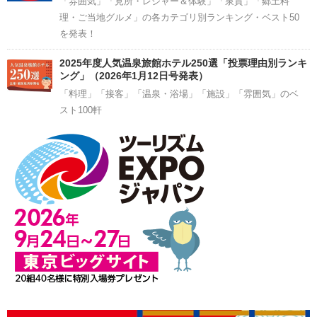
「雰囲気」「見所・レジャー＆体験」「泉質」「郷土料
理・ご当地グルメ」の各カテゴリ別ランキング・ベスト50
を発表！
2025年度人気温泉旅館ホテル250選「投票理由別ランキ
ング」（2026年1月12日号発表）
「料理」「接客」「温泉・浴場」「施設」「雰囲気」のベ
スト100軒