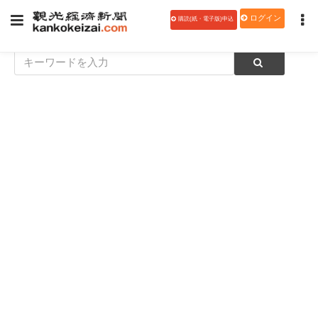
ログイン
購読(紙・電子版)申込