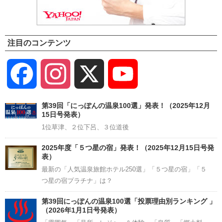
注目のコンテンツ
Facebook
Instagram
X
YouTube
Channel
第39回「にっぽんの温泉100選」発表！（2025年12月
15日号発表）
1位草津、２位下呂、３位道後
2025年度「５つ星の宿」発表！（2025年12月15日号発
表）
最新の「人気温泉旅館ホテル250選」「５つ星の宿」「５
つ星の宿プラチナ」は？
第39回にっぽんの温泉100選「投票理由別ランキング 」
（2026年1月1日号発表）