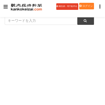
ログイン
購読(紙・電子版)申込