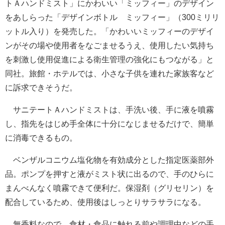
トＡハンドミスト」にかわいい「ミッフィー」のデザイン
をあしらった「デザインボトル ミッフィー」（300ミリリ
ットル入り）を発売した。「かわいいミッフィーのデザイ
ンがその場や使用者をなごませるうえ、使用したい気持ち
を刺激し使用促進による衛生管理の強化にもつながる」と
同社。旅館・ホテルでは、小さな子供を連れた家族客など
に訴求できそうだ。
サニテートＡハンドミストは、手洗い後、手に液を噴霧
し、指先をはじめ手全体に十分になじませるだけで、簡単
に消毒できるもの。
ベンザルコニウム塩化物を有効成分とした指定医薬部外
品。ポンプを押すと液がミスト状に出るので、手のひらに
まんべんなく噴霧できて便利だ。保湿剤（グリセリン）を
配合しているため、使用後はしっとりサラサラになる。
無香料なので、食材・食品に触れる前や調理中などの手