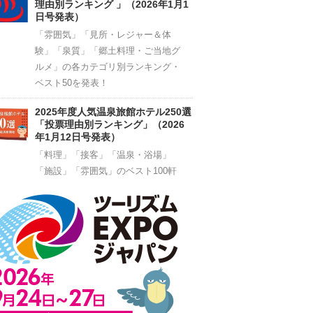
理由別ランキング 」（2026年1月1
日号発表）
「雰囲気」「見所・レジャー＆体
験」「泉質」「郷土料理・ご当地グ
ルメ」の各カテゴリ別ランキング・
ベスト50を発表！
2025年度人気温泉旅館ホテル250選
「投票理由別ランキング」（2026
年1月12日号発表）
「料理」「接客」「温泉・浴場」
「施設」「雰囲気」のベスト100軒