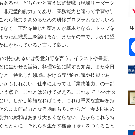
もあるが、どちらかと言えば監督職（現場リーダーク
「非定型的能力」であり、業務能力と違って学習や訓
これら能力を高めるための研修プログラムなどもいろ
注
はなく、実務を通じた研さんが基本となる。トップを
まった組織風土を築けるか、またその中で、いかに望
かにかかっていると言って良い。
の特技あるいは得意分野を言う。イラストや書芸、
どに生かせる話術、料理や酒に関する知識、また今日
など、特化した領域における専門的知識や技能であ
いかもしれない。仕事によっては「業務能力」の一部
いう点で、これとは分けて捉える。これまで「○○オタ
ない。しかし旅館なればこそ、これは重要な意味を持
そのまま商品力となる場面も多いからだ。金太郎あめ
能力の総和はあまり大きくならない。だからこれら特
くとともに、それらを生かす機会（場）をつくること