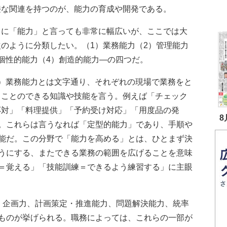
接な関連を持つのが、能力の育成や開発である。
に「能力」と言っても非常に幅広いが、ここでは大
次のように分類したい。（1）業務能力（2）管理能力
）個性的能力（4）創造的能力―の四つだ。
）業務能力とは文字通り、それぞれの現場で業務をと
うことのできる知識や技能を言う。例えば「チェック
応対」「料理提供」「予約受け対応」「用度品の発
8
。これらは言うなれば「定型的能力」であり、手順や
能だ。この分野で「能力を高める」とは、ひとまず決
うにする、またできる業務の範囲を広げることを意味
＝覚える」「技能訓練＝できるよう練習する」に主眼
企画力、計画策定・推進能力、問題解決能力、統率
ものが挙げられる。職務によっては、これらの一部が