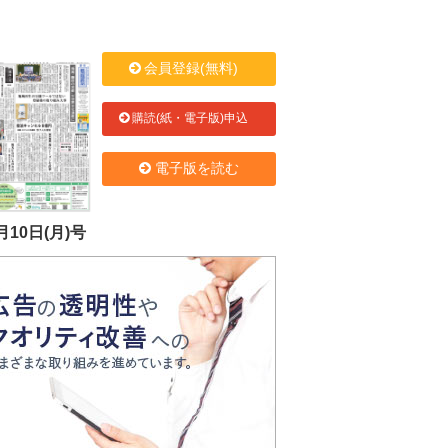
会員登録(無料)
購読(紙・電子版)申込
電子版を読む
月10日(月)号