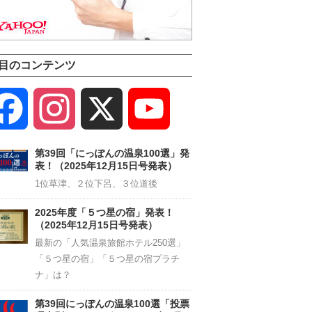
目のコンテンツ
Facebook
Instagram
X
YouTube
Channel
第39回「にっぽんの温泉100選」発
表！（2025年12月15日号発表）
1位草津、２位下呂、３位道後
2025年度「５つ星の宿」発表！
（2025年12月15日号発表）
最新の「人気温泉旅館ホテル250選」
「５つ星の宿」「５つ星の宿プラチ
ナ」は？
第39回にっぽんの温泉100選「投票