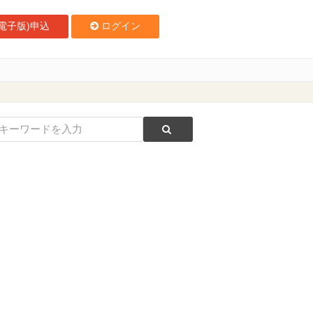
電子版)申込
ログイン
ケン代表取締役社長 佐野洋一