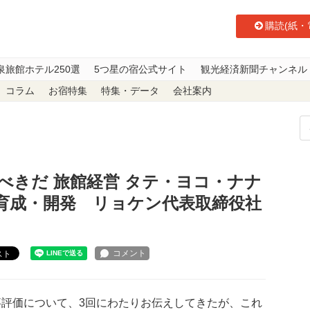
購読(紙・
泉旅館ホテル250選
5つ星の宿公式サイト
観光経済新聞チャンネル
コラム
お宿特集
特集・データ
会社案内
だ 旅館経営 タテ・ヨコ・ナナメ 108】能力分野とその育成・開発 リョ
べきだ 旅館経営 タテ・ヨコ・ナナ
の育成・開発 リョケン代表取締役社
スト
評価について、3回にわたりお伝えしてきたが、これ