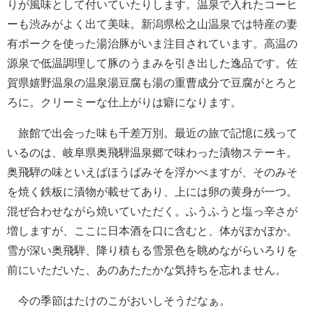
りが風味として付いていたりします。温泉で入れたコーヒ
ーも渋みがよく出て美味。新潟県松之山温泉では特産の妻
有ポークを使った湯治豚がいま注目されています。高温の
源泉で低温調理して豚のうまみを引き出した逸品です。佐
賀県嬉野温泉の温泉湯豆腐も湯の重曹成分で豆腐がとろと
ろに。クリーミーな仕上がりは癖になります。
旅館で出会った味も千差万別。最近の旅で記憶に残って
いるのは、岐阜県奥飛騨温泉郷で味わった漬物ステーキ。
奥飛騨の味といえばほうばみそを浮かべますが、そのみそ
を焼く鉄板に漬物が載せてあり、上には卵の黄身が一つ。
混ぜ合わせながら焼いていただく。ふうふうと塩っ辛さが
増しますが、ここに日本酒を口に含むと、体がぽかぽか。
雪が深い奥飛騨、降り積もる雪景色を眺めながらいろりを
前にいただいた、あのあたたかな気持ちを忘れません。
今の季節はたけのこがおいしそうだなぁ。