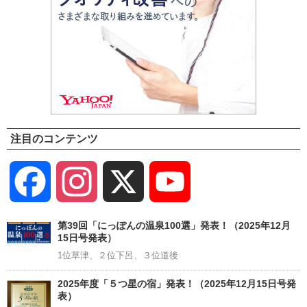
注目のコンテンツ
Facebook
Instagram
X
YouTube
Channel
第39回「にっぽんの温泉100選」発表！（2025年12月
15日号発表）
1位草津、２位下呂、３位道後
2025年度「５つ星の宿」発表！（2025年12月15日号発
表）