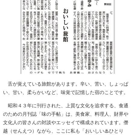
舌が覚えている旅館があります。辛い、苦い、しょっぱ
い、甘い、柔らかいなど、味覚で記憶した宿のことです。
昭和４３年に刊行された、上質な文化を追求する、食通
のための月刊誌「味の手帖」は、美食家、料理人、財界や
文化人の皆さんの対談やエッセイで構成されています。僭
越（せんえつ）ながら、ここに私も「おいしい♨ひとり