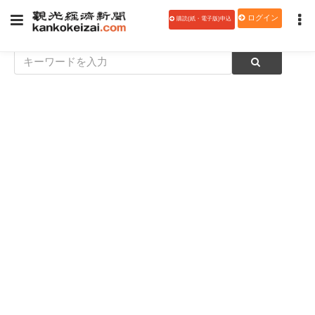
ログイン
購読(紙・電子版)申込