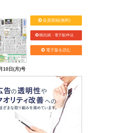
会員登録(無料)
購読(紙・電子版)申込
電子版を読む
月10日(月)号