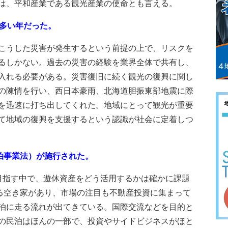
は、平和産業である観光産業の使命とも言える。
多い年だった。
こうした災害が発生するという前提の上で、リスクを
るしかない。過去の災害の経験を業界全体で共有し、
入れる必要がある。災害復旧に続く観光の復興に関し
の陳情を行い、西日本豪雨、北海道胆振東部地震に際
を迅速に打ち出してくれた。地域にとって観光が重要
て地域の復興を支援するという認識が社会に定着しつ
泊事業法）が施行された。
目指す中で、遊休資産をどう活用するかは確かに課題
れる空き家があり、市場の注目も不動産投資に集まって
泊に走る流れが出てきている。国際交流などを目的と
の民泊はほんの一部で、投資やサイドビジネスがほと