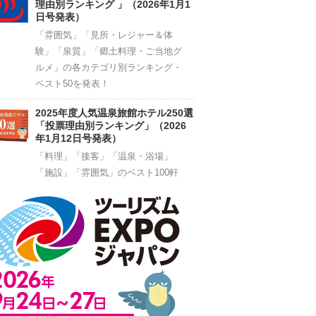
理由別ランキング 」（2026年1月1
日号発表）
「雰囲気」「見所・レジャー＆体
験」「泉質」「郷土料理・ご当地グ
ルメ」の各カテゴリ別ランキング・
ベスト50を発表！
2025年度人気温泉旅館ホテル250選
「投票理由別ランキング」（2026
年1月12日号発表）
「料理」「接客」「温泉・浴場」
「施設」「雰囲気」のベスト100軒