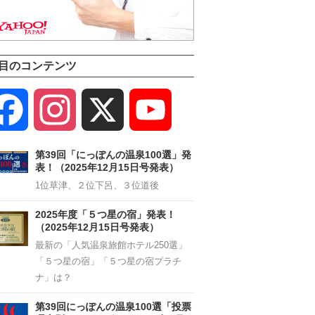
目のコンテンツ
Facebook
Instagram
X
YouTube
Channel
第39回「にっぽんの温泉100選」発
表！（2025年12月15日号発表）
1位草津、２位下呂、３位道後
2025年度「５つ星の宿」発表！
（2025年12月15日号発表）
最新の「人気温泉旅館ホテル250選」
「５つ星の宿」「５つ星の宿プラチ
ナ」は？
第39回にっぽんの温泉100選「投票