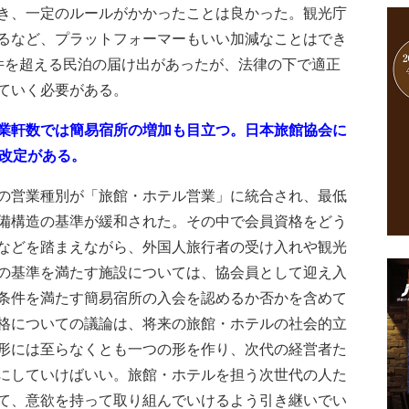
き、一定のルールがかかったことは良かった。観光庁
るなど、プラットフォーマーもいい加減なことはでき
件を超える民泊の届け出があったが、法律の下で適正
ていく必要がある。
業軒数では簡易宿所の増加も目立つ。日本旅館協会に
の改定がある。
の営業種別が「旅館・ホテル営業」に統合され、最低
備構造の基準が緩和された。その中で会員資格をどう
などを踏まえながら、外国人旅行者の受け入れや観光
の基準を満たす施設については、協会員として迎え入
条件を満たす簡易宿所の入会を認めるか否かを含めて
格についての議論は、将来の旅館・ホテルの社会的立
形には至らなくとも一つの形を作り、次代の経営者た
にしていけばいい。旅館・ホテルを担う次世代の人た
て、意欲を持って取り組んでいけるよう引き継いでい