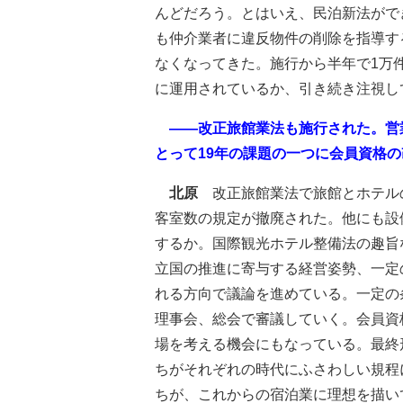
んどだろう。とはいえ、民泊新法がで
も仲介業者に違反物件の削除を指導す
なくなってきた。施行から半年で1万
に運用されているか、引き続き注視し
――改正旅館業法も施行された。営
とって19年の課題の一つに会員資格
北原
改正旅館業法で旅館とホテル
客室数の規定が撤廃された。他にも設
するか。国際観光ホテル整備法の趣旨
立国の推進に寄与する経営姿勢、一定
れる方向で議論を進めている。一定の
理事会、総会で審議していく。会員資
場を考える機会にもなっている。最終
ちがそれぞれの時代にふさわしい規程
ちが、これからの宿泊業に理想を描い