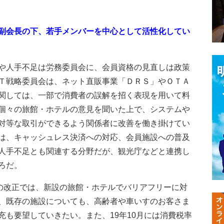
副会長の下、若手メンバーを中心として活性化してい
や人手不足は労務委員会に、会員資格の見直しは政策
Ｔ戦略委員会は、ネット直販事業「ＤＲＳ」やＯＴＡ
関しては、一部で消費者の誤解を招く表現を用いて料
個々の旅館・ホテルの意見を聞いた上で、システムや
対等な取引ができるよう関係者に改善を働き掛けてい
は、キャッシュレス決済への対応、会員施設への普及
人手不足とも関連する分野だが、観光庁などと連携し
ろだ。
の改正では、新設の旅館・ホテルでバリアフリーに対
、既存の施設についても、高齢者や車いすのお客さま
充も要望していきたい。また、19年10月には消費税率