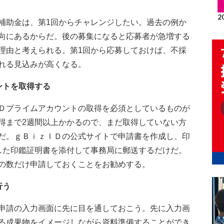
助金は、第1回からチャレンジしたい。過去の例か
向にあるからだ。後の募集になると応募者が急増する
理由と考えられる。第1回から応募しておけば、不採
れる見込みが高くなる。
ントを取得する
Ｄプライムアカウントの取得を必須としているものが
得まで2週間以上かかるので、まだ取得していない方
だ。ｇＢｉｚＩＤの公式サイトで申請書を作成し、印
した印鑑証明書を添付して事務局に郵送するだけだ。
の数だけ申請しておくことをお勧めする。
行う
申請の入力画面に先に目を通しておこう。先に入力画
る成果物をイメージしながら資料準備することができ