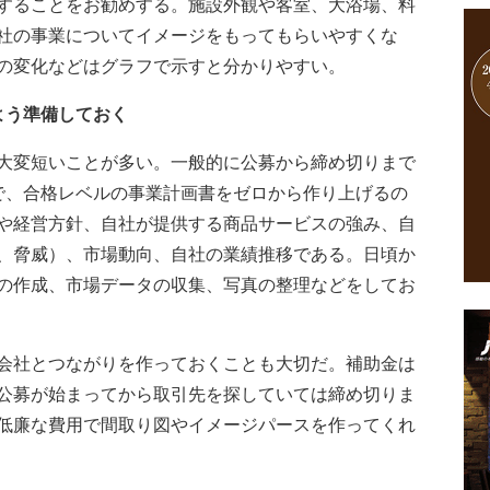
することをお勧めする。施設外観や客室、大浴場、料
社の事業についてイメージをもってもらいやすくな
の変化などはグラフで示すと分かりやすい。
よう準備しておく
大変短いことが多い。一般的に公募から締め切りまで
で、合格レベルの事業計画書をゼロから作り上げるの
や経営方針、自社が提供する商品サービスの強み、自
、脅威）、市場動向、自社の業績推移である。日頃か
の作成、市場データの収集、写真の整理などをしてお
会社とつながりを作っておくことも大切だ。補助金は
公募が始まってから取引先を探していては締め切りま
低廉な費用で間取り図やイメージパースを作ってくれ