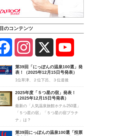
目のコンテンツ
Facebook
Instagram
X
YouTube
Channel
第39回「にっぽんの温泉100選」発
表！（2025年12月15日号発表）
1位草津、２位下呂、３位道後
2025年度「５つ星の宿」発表！
（2025年12月15日号発表）
最新の「人気温泉旅館ホテル250選」
「５つ星の宿」「５つ星の宿プラチ
ナ」は？
第39回にっぽんの温泉100選「投票