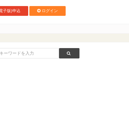
電子版)申込
ログイン
締 青木康弘