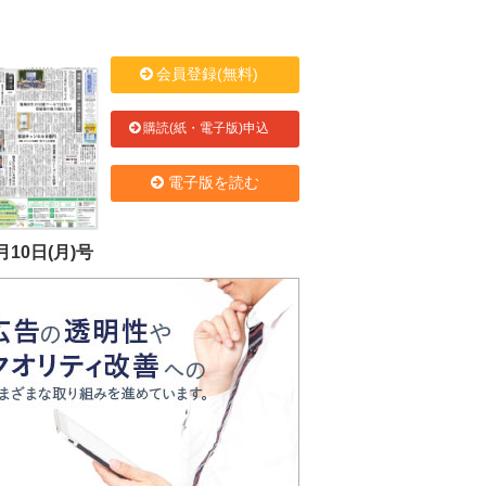
会員登録(無料)
購読(紙・電子版)申込
電子版を読む
月10日(月)号