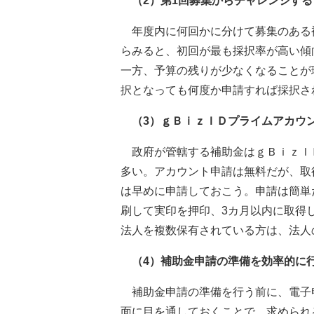
（2）第1回募集からチャレンジする
年度内に何回かに分けて募集のある補
らみると、初回が最も採択率が高い傾
一方、予算の残りが少なくなることが
択となっても何度か申請すれば採択さ
（3）ｇＢｉｚＩＤプライムアカウ
政府が管轄する補助金はｇＢｉｚＩ
多い。アカウント申請は無料だが、取
は早めに申請しておこう。申請は簡単
刷して実印を押印、3カ月以内に取得
法人を複数保有されている方は、法人
（4）補助金申請の準備を効率的に
補助金申請の準備を行う前に、電子
面に目を通しておくことで、求められ