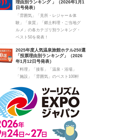
理由別ランキング 」（2026年1月1
日号発表）
「雰囲気」「見所・レジャー＆体
験」「泉質」「郷土料理・ご当地グ
ルメ」の各カテゴリ別ランキング・
ベスト50を発表！
2025年度人気温泉旅館ホテル250選
「投票理由別ランキング」（2026
年1月12日号発表）
「料理」「接客」「温泉・浴場」
「施設」「雰囲気」のベスト100軒