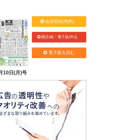
会員登録(無料)
購読(紙・電子版)申込
電子版を読む
月10日(月)号