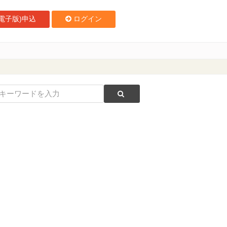
電子版)申込
ログイン
性バス運転手協会代表理事 中嶋美恵