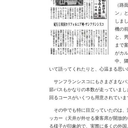
（路
ン」
しま
機の
と、
まで
がカ
中、
いて語ってくれたりと、心温まる思い
サンフランシスコにもさまざまなバ
節バスもかなりの本数が走っていまし
回るコースがいくつも用意されていま
その中でも特に目立っていたのは、
ッカー（天井が外せる乗客席が開放的
る様子が印象的で、実際に多くの外国