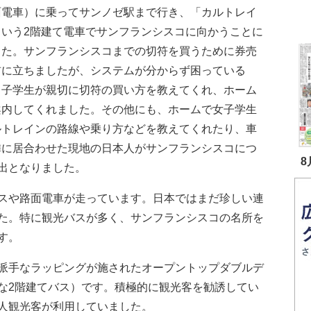
面電車）に乗ってサンノゼ駅まで行き、「カルトレイ
という2階建て電車でサンフランシスコに向かうことに
した。サンフランシスコまでの切符を買うために券売
前に立ちましたが、システムが分からず困っている
男子学生が親切に切符の買い方を教えてくれ、ホーム
案内してくれました。その他にも、ホームで女子学生
ルトレインの路線や乗り方などを教えてくれたり、車
隣に居合わせた現地の日本人がサンフランシスコにつ
8
出となりました。
スや路面電車が走っています。日本ではまだ珍しい連
た。特に観光バスが多く、サンフランシスコの名所を
す。
派手なラッピングが施されたオープントップダブルデ
な2階建てバス）です。積極的に観光客を勧誘してい
人観光客が利用していました。