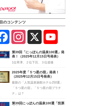
目のコンテンツ
Facebook
Instagram
X
YouTube
Channel
第39回「にっぽんの温泉100選」発
表！（2025年12月15日号発表）
1位草津、２位下呂、３位道後
2025年度「５つ星の宿」発表！
（2025年12月15日号発表）
最新の「人気温泉旅館ホテル250選」
「５つ星の宿」「５つ星の宿プラチ
ナ」は？
第39回にっぽんの温泉100選「投票