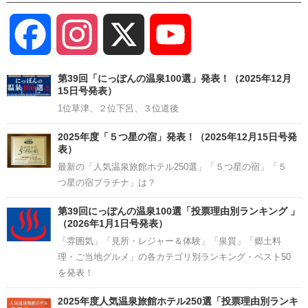
Facebook
Instagram
X
YouTube
Channel
第39回「にっぽんの温泉100選」発表！（2025年12月
15日号発表）
1位草津、２位下呂、３位道後
2025年度「５つ星の宿」発表！（2025年12月15日号発
表）
最新の「人気温泉旅館ホテル250選」「５つ星の宿」「５
つ星の宿プラチナ」は？
第39回にっぽんの温泉100選「投票理由別ランキング 」
（2026年1月1日号発表）
「雰囲気」「見所・レジャー＆体験」「泉質」「郷土料
理・ご当地グルメ」の各カテゴリ別ランキング・ベスト50
を発表！
2025年度人気温泉旅館ホテル250選「投票理由別ランキ