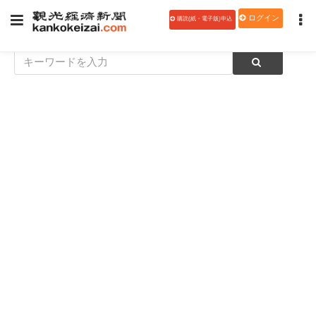
ログイン
購読(紙・電子版)申込