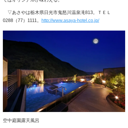
▽あさやは栃木県日光市鬼怒川温泉滝813。ＴＥＬ
0288（77）1111。
http://www.asaya-hotel.co.jp/
空中庭園露天風呂