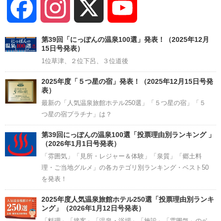
Facebook
Instagram
X
YouTube
Channel
第39回「にっぽんの温泉100選」発表！（2025年12月
15日号発表）
1位草津、２位下呂、３位道後
2025年度「５つ星の宿」発表！（2025年12月15日号発
表）
最新の「人気温泉旅館ホテル250選」「５つ星の宿」「５
つ星の宿プラチナ」は？
第39回にっぽんの温泉100選「投票理由別ランキング 」
（2026年1月1日号発表）
「雰囲気」「見所・レジャー＆体験」「泉質」「郷土料
理・ご当地グルメ」の各カテゴリ別ランキング・ベスト50
を発表！
2025年度人気温泉旅館ホテル250選「投票理由別ランキ
ング」（2026年1月12日号発表）
「料理」「接客」「温泉・浴場」「施設」「雰囲気」のベ