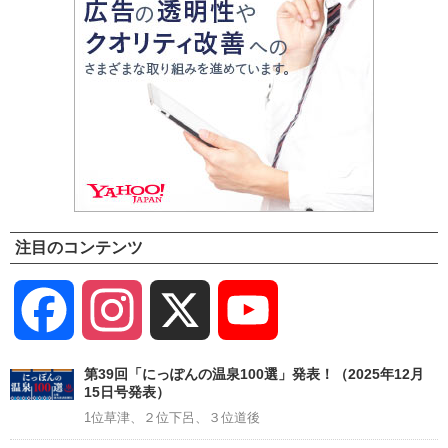
注目のコンテンツ
Facebook
Instagram
X
YouTube
Channel
第39回「にっぽんの温泉100選」発表！（2025年12月
15日号発表）
1位草津、２位下呂、３位道後