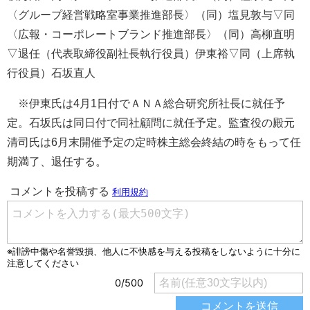
〈グループ経営戦略室事業推進部長〉（同）塩見敦与▽同
〈広報・コーポレートブランド推進部長〉（同）高柳直明
▽退任（代表取締役副社長執行役員）伊東裕▽同（上席執
行役員）石坂直人
※伊東氏は4月1日付でＡＮＡ総合研究所社長に就任予
定。石坂氏は同日付で同社顧問に就任予定。監査役の殿元
清司氏は6月末開催予定の定時株主総会終結の時をもって任
期満了、退任する。