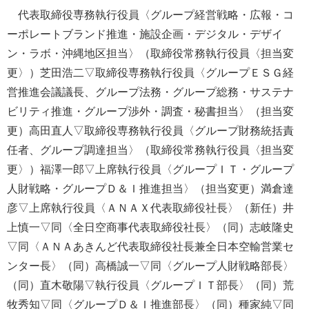
代表取締役専務執行役員〈グループ経営戦略・広報・コ
ーポレートブランド推進・施設企画・デジタル・デザイ
ン・ラボ・沖縄地区担当〉（取締役常務執行役員〈担当変
更〉）芝田浩二▽取締役専務執行役員〈グループＥＳＧ経
営推進会議議長、グループ法務・グループ総務・サステナ
ビリティ推進・グループ渉外・調査・秘書担当〉（担当変
更）高田直人▽取締役専務執行役員〈グループ財務統括責
任者、グループ調達担当〉（取締役常務執行役員〈担当変
更〉）福澤一郎▽上席執行役員〈グループＩＴ・グループ
人財戦略・グループＤ＆Ｉ推進担当〉（担当変更）満倉達
彦▽上席執行役員〈ＡＮＡＸ代表取締役社長〉（新任）井
上慎一▽同〈全日空商事代表取締役社長〉（同）志岐隆史
▽同〈ＡＮＡあきんど代表取締役社長兼全日本空輸営業セ
ンター長〉（同）高橋誠一▽同〈グループ人財戦略部長〉
（同）直木敬陽▽執行役員〈グループＩＴ部長〉（同）荒
牧秀知▽同〈グループＤ＆Ｉ推進部長〉（同）種家純▽同