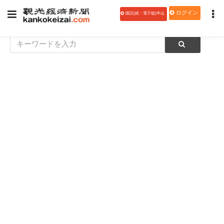
ログイン
購読(紙・電子版)申込