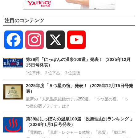
注目のコンテンツ
Facebook
Instagram
X
YouTube
Channel
第39回「にっぽんの温泉100選」発表！（2025年12月
15日号発表）
1位草津、２位下呂、３位道後
2025年度「５つ星の宿」発表！（2025年12月15日号発
表）
最新の「人気温泉旅館ホテル250選」「５つ星の宿」「５
つ星の宿プラチナ」は？
第39回にっぽんの温泉100選「投票理由別ランキング 」
（2026年1月1日号発表）
「雰囲気」「見所・レジャー＆体験」「泉質」「郷土料