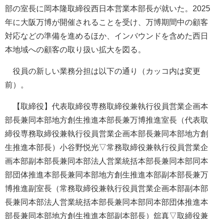
部の室長に岡本隆取締役西日本営業本部長が就いた。2025
年に大阪万博が開催されることを受け、万博期間中の顧客
対応などの準備を進めるほか、インバウンドを含めた西日
本地域への顧客の取り扱い拡大を図る。
役員の新しい業務分担は以下の通り（カッコ内は変更
前）。
【取締役】代表取締役専務取締役兼執行役員営業企画本
部長兼同本部地方創生推進本部長兼万博推進室長（代表取
締役専務取締役兼執行役員営業企画本部長兼同本部地方創
生推進本部長）小谷野悦光▽常務取締役兼執行役員営業企
画本部副本部長兼同本部法人営業統括本部長兼同本部同本
部団体推進本部長兼同本部地方創生推進本部副本部長兼万
博推進副室長（常務取締役兼執行役員営業企画本部副本部
長兼同本部法人営業統括本部長兼同本部同本部団体推進本
部長兼同本部地方創生推進本部副本部長）舘真▽取締役兼