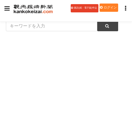
ログイン
購読(紙・電子版)申込