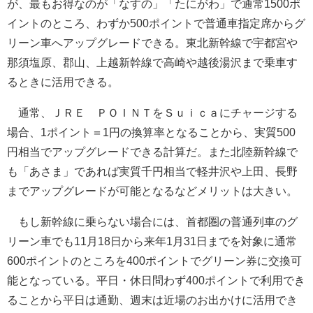
が、最もお得なのが「なすの」「たにがわ」で通常1500ポ
イントのところ、わずか500ポイントで普通車指定席からグ
リーン車へアップグレードできる。東北新幹線で宇都宮や
那須塩原、郡山、上越新幹線で高崎や越後湯沢まで乗車す
るときに活用できる。
通常、ＪＲＥ ＰＯＩＮＴをＳｕｉｃａにチャージする
場合、1ポイント＝1円の換算率となることから、実質500
円相当でアップグレードできる計算だ。また北陸新幹線で
も「あさま」であれば実質千円相当で軽井沢や上田、長野
までアップグレードが可能となるなどメリットは大きい。
もし新幹線に乗らない場合には、首都圏の普通列車のグ
リーン車でも11月18日から来年1月31日までを対象に通常
600ポイントのところを400ポイントでグリーン券に交換可
能となっている。平日・休日問わず400ポイントで利用でき
ることから平日は通勤、週末は近場のお出かけに活用でき