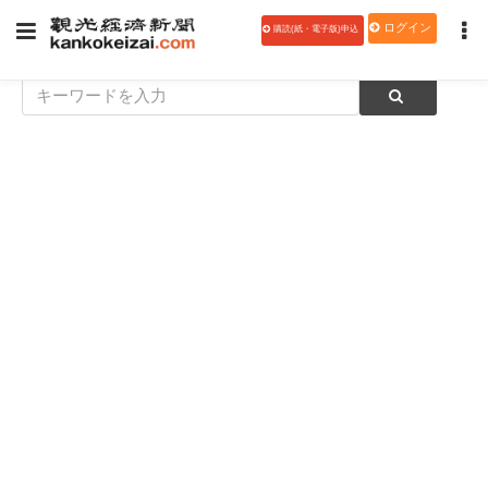
ログイン
購読(紙・電子版)申込