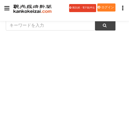
ログイン
購読(紙・電子版)申込