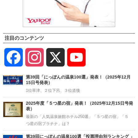
注目のコンテンツ
Facebook
Instagram
X
YouTube
Channel
第39回「にっぽんの温泉100選」発表！（2025年12月
15日号発表）
1位草津、２位下呂、３位道後
2025年度「５つ星の宿」発表！（2025年12月15日号発
表）
最新の「人気温泉旅館ホテル250選」「５つ星の宿」「５
つ星の宿プラチナ」は？
第39回にっぽんの温泉100選「投票理由別ランキング 」