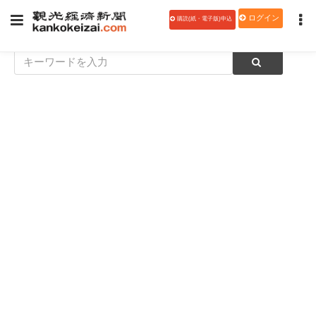
ログイン
購読(紙・電子版)申込