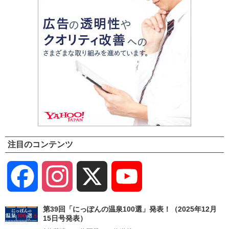
注目のコンテンツ
Facebook
Instagram
X
YouTube
Channel
第39回「にっぽんの温泉100選」発表！（2025年12月
15日号発表）