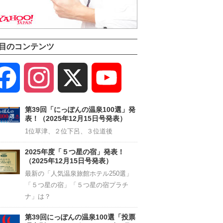
目のコンテンツ
Facebook
Instagram
X
YouTube
Channel
第39回「にっぽんの温泉100選」発
表！（2025年12月15日号発表）
1位草津、２位下呂、３位道後
2025年度「５つ星の宿」発表！
（2025年12月15日号発表）
最新の「人気温泉旅館ホテル250選」
「５つ星の宿」「５つ星の宿プラチ
ナ」は？
第39回にっぽんの温泉100選「投票