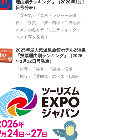
理由別ランキング 」（2026年1月1
日号発表）
「雰囲気」「見所・レジャー＆体
験」「泉質」「郷土料理・ご当地グ
ルメ」の各カテゴリ別ランキング・
ベスト50を発表！
2025年度人気温泉旅館ホテル250選
「投票理由別ランキング」（2026
年1月12日号発表）
「料理」「接客」「温泉・浴場」
「施設」「雰囲気」のベスト100軒