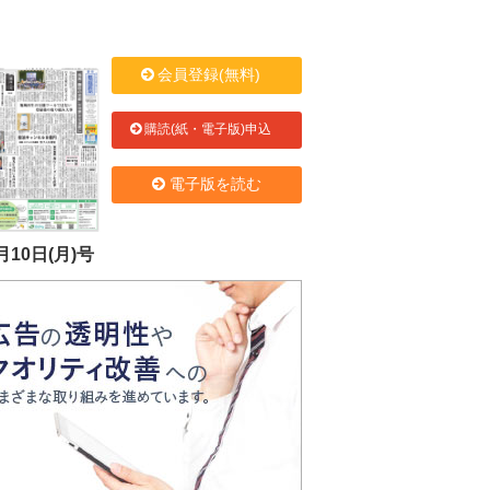
会員登録(無料)
購読(紙・電子版)申込
電子版を読む
月10日(月)号