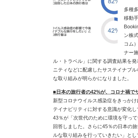
多種
移動
Boo
ン株
コム）
ナー施
ル・トラベル」に関する調査結果を発
ニティなどに配慮したサステイナブル
な取り組みが明らかになりました。
■
日本の旅行者の
42
%
が、コロナ禍で
新型コロナウイルス感染症をきっかけ
テイナビリティに対する意識が変化し
43％が「次世代のために環境を守っ
回答しました。さらに45％の日本の
ルな取り組みを行っていきたい」とし