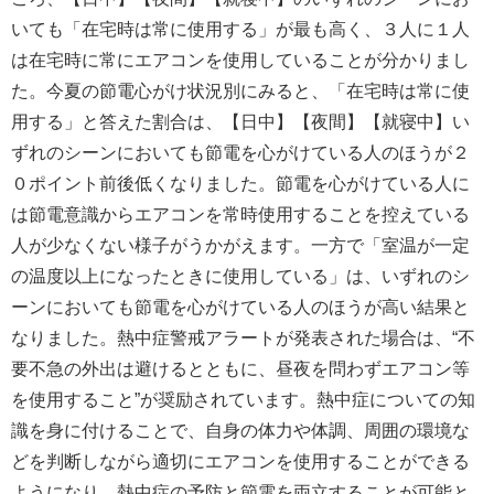
いても「在宅時は常に使用する」が最も高く、３人に１人
は在宅時に常にエアコンを使用していることが分かりまし
た。今夏の節電心がけ状況別にみると、「在宅時は常に使
用する」と答えた割合は、【日中】【夜間】【就寝中】い
ずれのシーンにおいても節電を心がけている人のほうが２
０ポイント前後低くなりました。節電を心がけている人に
は節電意識からエアコンを常時使用することを控えている
人が少なくない様子がうかがえます。一方で「室温が一定
の温度以上になったときに使用している」は、いずれのシ
ーンにおいても節電を心がけている人のほうが高い結果と
なりました。熱中症警戒アラートが発表された場合は、“不
要不急の外出は避けるとともに、昼夜を問わずエアコン等
を使用すること”が奨励されています。熱中症についての知
識を身に付けることで、自身の体力や体調、周囲の環境な
どを判断しながら適切にエアコンを使用することができる
ようになり、熱中症の予防と節電を両立することが可能と