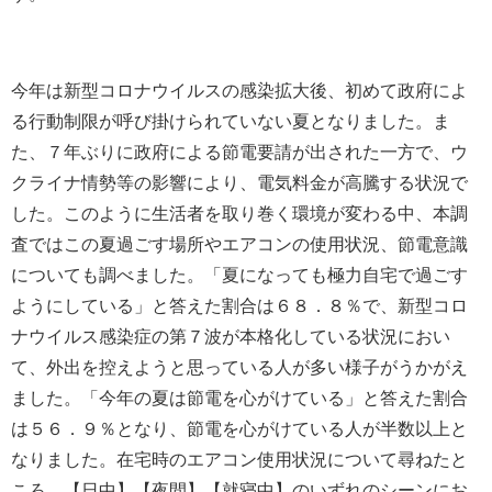
今年は新型コロナウイルスの感染拡大後、初めて政府によ
る行動制限が呼び掛けられていない夏となりました。ま
た、７年ぶりに政府による節電要請が出された一方で、ウ
クライナ情勢等の影響により、電気料金が高騰する状況で
した。このように生活者を取り巻く環境が変わる中、本調
査ではこの夏過ごす場所やエアコンの使用状況、節電意識
についても調べました。「夏になっても極力自宅で過ごす
ようにしている」と答えた割合は６８．８％で、新型コロ
ナウイルス感染症の第７波が本格化している状況におい
て、外出を控えようと思っている人が多い様子がうかがえ
ました。「今年の夏は節電を心がけている」と答えた割合
は５６．９％となり、節電を心がけている人が半数以上と
なりました。在宅時のエアコン使用状況について尋ねたと
ころ、【日中】【夜間】【就寝中】のいずれのシーンにお