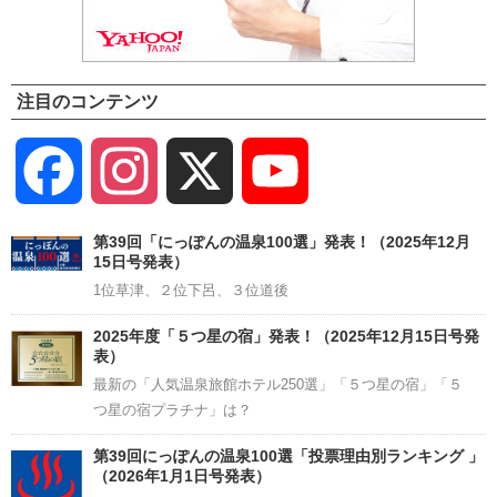
注目のコンテンツ
Facebook
Instagram
X
YouTube
Channel
第39回「にっぽんの温泉100選」発表！（2025年12月
15日号発表）
1位草津、２位下呂、３位道後
2025年度「５つ星の宿」発表！（2025年12月15日号発
表）
最新の「人気温泉旅館ホテル250選」「５つ星の宿」「５
つ星の宿プラチナ」は？
第39回にっぽんの温泉100選「投票理由別ランキング 」
（2026年1月1日号発表）