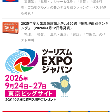
「雰囲気」「見所・レジャー＆体験」「泉質」「郷土料
理・ご当地グルメ」の各カテゴリ別ランキング・ベスト50
を発表！
2025年度人気温泉旅館ホテル250選「投票理由別ランキ
ング」（2026年1月12日号発表）
「料理」「接客」「温泉・浴場」「施設」「雰囲気」のベ
スト100軒