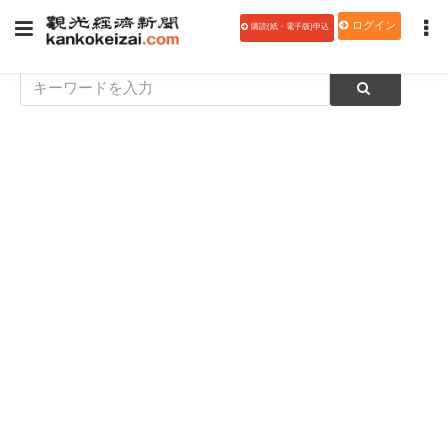
ログイン
購読(紙・電子版)申込