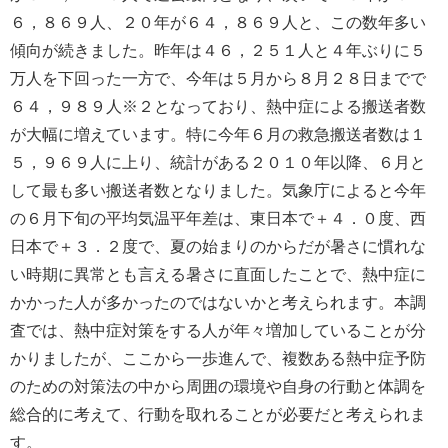
６，８６９人、２０年が６４，８６９人と、この数年多い
傾向が続きました。昨年は４６，２５１人と４年ぶりに５
万人を下回った一方で、今年は５月から８月２８日までで
６４，９８９人
※２
となっており、熱中症による搬送者数
が大幅に増えています。特に今年６月の救急搬送者数は１
５，９６９人に上り、統計がある２０１０年以降、６月と
して最も多い搬送者数となりました。気象庁によると今年
の６月下旬の平均気温平年差は、東日本で＋４．０度、西
日本で＋３．２度で、夏の始まりのからだが暑さに慣れな
い時期に異常とも言える暑さに直面したことで、熱中症に
かかった人が多かったのではないかと考えられます。本調
査では、熱中症対策をする人が年々増加していることが分
かりましたが、ここから一歩進んで、複数ある熱中症予防
のための対策法の中から周囲の環境や自身の行動と体調を
総合的に考えて、行動を取れることが必要だと考えられま
す。