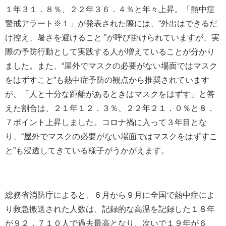
１年３１．８％、２２年３６．４％と年々上昇。「熱中症
警戒アラート
※１
」が発表された際には、“外出はできるだ
け控え、暑さを避けること ”が呼び掛けられていますが、実
際の予防行動として実践する人が増えていることが分かり
ました。また、“屋外でマスクの必要がない場面ではマスク
をはずすこと”も熱中症予防の観点から推奨されています
が、「人と十分な距離があるときはマスクをはずす」と答
えた割合は、２１年１２．３％、２２年２１．０％と８．
７ポイント上昇しました。コロナ禍に入って３年目とな
り、“屋外でマスクの必要がない場面ではマスクをはずすこ
と”も浸透してきている様子がうかがえます。
総務省消防庁によると、６月から９月に全国で熱中症によ
り救急搬送された人数は、記録的な高温を記録した１８年
が９２，７１０人で過去最高となり、次いで１９年が６