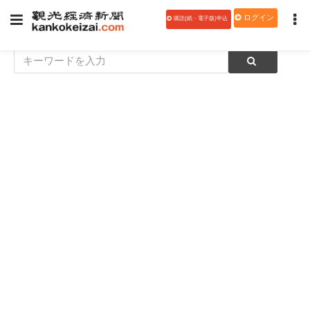
ログイン
購読(紙・電子版)申込