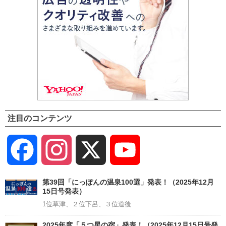
注目のコンテンツ
Facebook
Instagram
X
YouTube
Channel
第39回「にっぽんの温泉100選」発表！（2025年12月
15日号発表）
1位草津、２位下呂、３位道後
2025年度「５つ星の宿」発表！（2025年12月15日号発