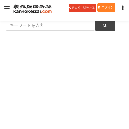
ログイン
購読(紙・電子版)申込