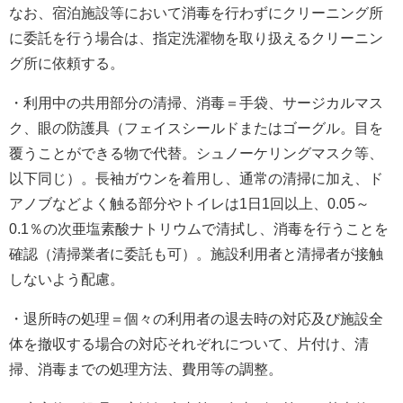
なお、宿泊施設等において消毒を行わずにクリーニング所
に委託を行う場合は、指定洗濯物を取り扱えるクリーニン
グ所に依頼する。
・利用中の共用部分の清掃、消毒＝手袋、サージカルマス
ク、眼の防護具（フェイスシールドまたはゴーグル。目を
覆うことができる物で代替。シュノーケリングマスク等、
以下同じ）。長袖ガウンを着用し、通常の清掃に加え、ド
アノブなどよく触る部分やトイレは1日1回以上、0.05～
0.1％の次亜塩素酸ナトリウムで清拭し、消毒を行うことを
確認（清掃業者に委託も可）。施設利用者と清掃者が接触
しないよう配慮。
・退所時の処理＝個々の利用者の退去時の対応及び施設全
体を撤収する場合の対応それぞれについて、片付け、清
掃、消毒までの処理方法、費用等の調整。