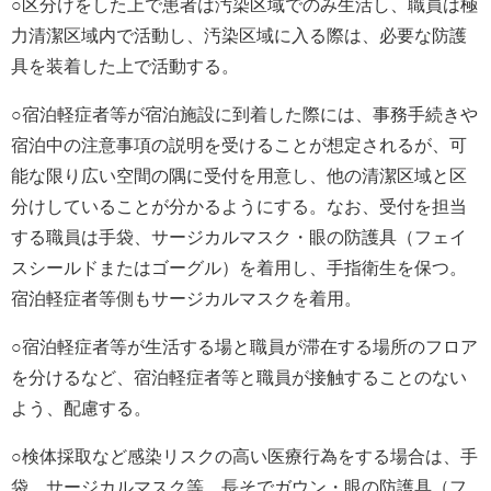
○区分けをした上で患者は汚染区域でのみ生活し、職員は極
力清潔区域内で活動し、汚染区域に入る際は、必要な防護
具を装着した上で活動する。
○宿泊軽症者等が宿泊施設に到着した際には、事務手続きや
宿泊中の注意事項の説明を受けることが想定されるが、可
能な限り広い空間の隅に受付を用意し、他の清潔区域と区
分けしていることが分かるようにする。なお、受付を担当
する職員は手袋、サージカルマスク・眼の防護具（フェイ
スシールドまたはゴーグル）を着用し、手指衛生を保つ。
宿泊軽症者等側もサージカルマスクを着用。
○宿泊軽症者等が生活する場と職員が滞在する場所のフロア
を分けるなど、宿泊軽症者等と職員が接触することのない
よう、配慮する。
○検体採取など感染リスクの高い医療行為をする場合は、手
袋、サージカルマスク等、長そでガウン・眼の防護具（フ