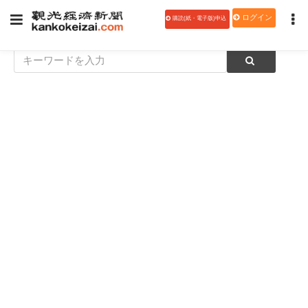
ログイン
購読(紙・電子版)申込