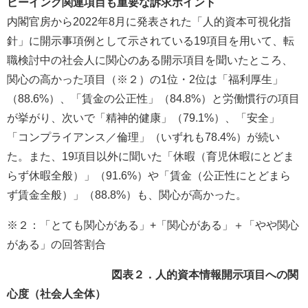
ビーイング関連項目も重要な訴求ポイント
内閣官房から2022年8月に発表された「人的資本可視化指
針」に開示事項例として示されている19項目を用いて、転
職検討中の社会人に関心のある開示項目を聞いたところ、
関心の高かった項目（※２）の1位・2位は「福利厚生」
（88.6%）、「賃金の公正性」（84.8%）と労働慣行の項目
が挙がり、次いで「精神的健康」（79.1%）、「安全」
「コンプライアンス／倫理」（いずれも78.4%）が続い
た。また、19項目以外に聞いた「休暇（育児休暇にとどま
らず休暇全般）」（91.6%）や「賃金（公正性にとどまら
ず賃金全般）」（88.8%）も、関心が高かった。
※２：「とても関心がある」+「関心がある」＋「やや関心
がある」の回答割合
図表２．人的資本情報開示項目への関
心度（社会人全体）