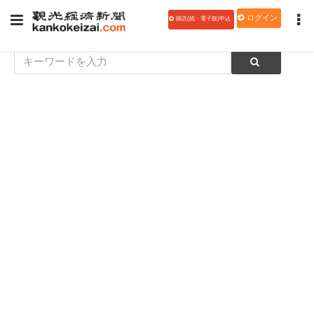
ログイン
購読(紙・電子版)申込