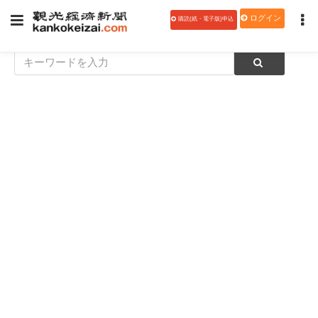
ログイン
購読(紙・電子版)申込