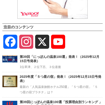
注目のコンテンツ
Facebook
Instagram
X
YouTube
Channel
第39回「にっぽんの温泉100選」発表！（2025年12月
15日号発表）
1位草津、２位下呂、３位道後
2025年度「５つ星の宿」発表！（2025年12月15日号発
表）
最新の「人気温泉旅館ホテル250選」「５つ星の宿」「５
つ星の宿プラチナ」は？
第39回にっぽんの温泉100選「投票理由別ランキング 」