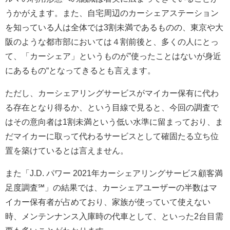
うかがえます。また、自宅周辺のカーシェアステーション
を知っている人は全体では3割未満であるものの、東京や大
阪のような都市部においては４割前後と、多くの人にとっ
て、「カーシェア」というものが”使ったことはないが身近
にあるもの“となってきるとも言えます。
ただし、カーシェアリングサービスがマイカー保有に代わ
る存在となり得るか、という目線で見ると、今回の調査で
はその意向者は1割未満という低い水準に留まっており、ま
だマイカーに取って代わるサービスとして確固たる立ち位
置を築けているとは言えません。
また「J.D. パワー 2021年カーシェアリングサービス顧客満
足度調査℠」の結果では、カーシェアユーザーの半数はマ
イカー保有者が占めており、家族が使っていて使えない
時、メンテンナンス入庫時の代車として、といった2台目需