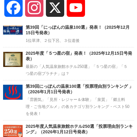
Facebook
Instagram
X
YouTube
Channel
第39回「にっぽんの温泉100選」発表！（2025年12月
15日号発表）
1位草津、２位下呂、３位道後
2025年度「５つ星の宿」発表！（2025年12月15日号発
表）
最新の「人気温泉旅館ホテル250選」「５つ星の宿」「５
つ星の宿プラチナ」は？
第39回にっぽんの温泉100選「投票理由別ランキング 」
（2026年1月1日号発表）
「雰囲気」「見所・レジャー＆体験」「泉質」「郷土料
理・ご当地グルメ」の各カテゴリ別ランキング・ベスト50
を発表！
2025年度人気温泉旅館ホテル250選「投票理由別ランキ
ング」（2026年1月12日号発表）